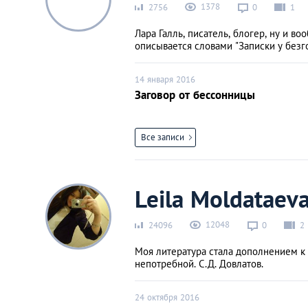
1378
2756
0
1
Лара Галль, писатель, блогер, ну и в
описывается словами "Записки у безг
14 января 2016
Заговор от бессонницы
Все записи
Leila Moldataev
12048
24096
0
2
Моя литература стала дополнением к
непотребной. С.Д. Довлатов.
24 октября 2016