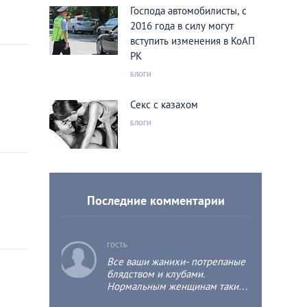
Господа автомобилисты, с
2016 года в силу могут
вступить изменения в КоАП
РК
БЛОГИ
Секс с казахом
БЛОГИ
Последние комментарии
c
ГОСТЬ
Все ваши жанихи- потрепаные
блядством и клубами.
Нормальным женщинам такие
потрепыши нафиг не