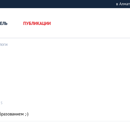
в Алм
ЕЛЬ
ПУБЛИКАЦИИ
ЛОГИ
5
разованием ;-)
Лейкоцит
В
12320
Прео