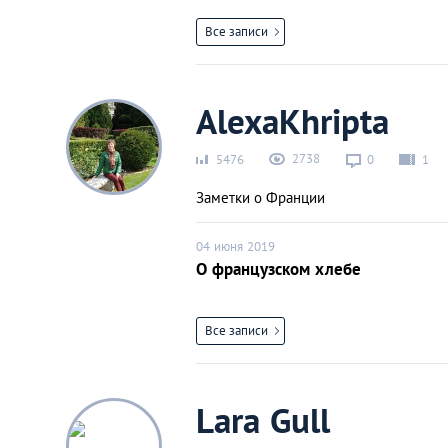
Все записи
AlexaKhripta
2738
5476
0
1
Заметки о Франции
04 июня 2019
О французском хлебе
Все записи
Lara Gull