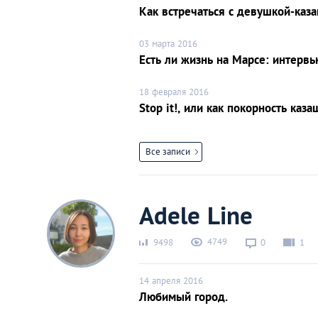
Киев
Как встречаться с девушкой-каз
03 марта 2016
Лондон
Есть ли жизнь на Марсе: интервь
Лос-Анджелес
18 февраля 2016
Stop it!, или как покорность ка
Москва
Все записи
Париж
Паттайя
Adele Line
4749
Пхукет
9498
0
1
14 апреля 2016
Санкт-Петербург
Любимый город.