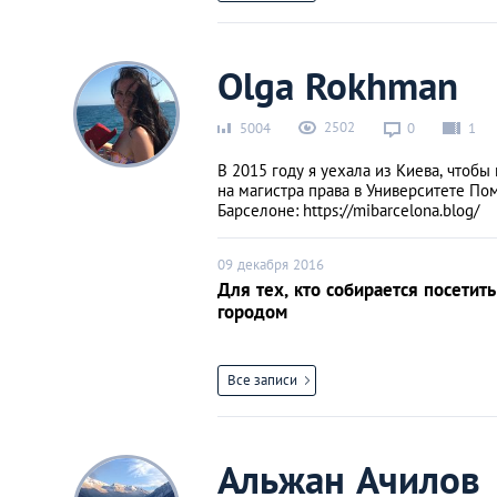
Olga Rokhman
2502
5004
0
1
В 2015 году я уехала из Киева, чтобы 
на магистра права в Университете По
Барселоне: https://mibarcelona.blog/
09 декабря 2016
Для тех, кто собирается посетить
городом
Все записи
Альжан Ачилов