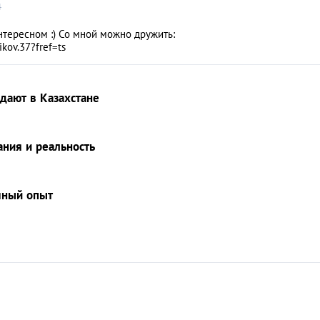
4
нтересном :) Со мной можно дружить:
kov.37?fref=ts
едают в Казахстане
ния и реальность
чный опыт