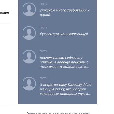
нужны.поэтому россиянки
c
ГОСТЬ
выходят за муж за итальянцев,
слишком много требований к
французов, турков. А эти
вполне
одной
потрепыши заводят себе
аульских мамб, за домом
следить и еду готовить. А сами
c
ГОСТЬ
по прежнему на тусе, а дома
чисто.
Руку смени, конь карманный
c
ГОСТЬ
прочел только сейчас эту
"статью", а вообще приколы с
этим именем ходили еще в
2007-2008 годах, о чем можно
судить по старому типу его
c
ГОСТЬ
удостооверения
Я встретил одну Казашку. Мою
жену ) И скажу, что ни одни
жизненные принципы (русской
, москвички и тд) не сравнятся.
Это просто пропасть в
сравнении: начиная от
внешности, заканчивая бытом ).