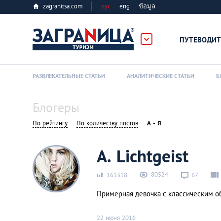
zagranitsa.com
рус
eng
ข้อมูล
ПУТЕВОДИТ
Loading...
РАЗВЛЕКАТЕЛЬНЫЕ СТАТЬИ
АНАЛИТИЧЕСКИЕ СТАТЬИ
Б
Блогеры
По рейтингу
По количеству постов
А - Я
Алматы
A. Lichtgeist
Астана
80524
161318
67
Примерная девочка с классическим об
Афины
22 июня 2016