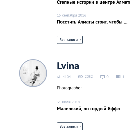
Степные истории в центре Алмат
15 сентября 2016
Посетить Алматы стоит, чтобы ...
Все записи
Lvina
2052
4104
0
1
Photographer
31 июля 2018
Маленький, но гордый Яффа
Все записи