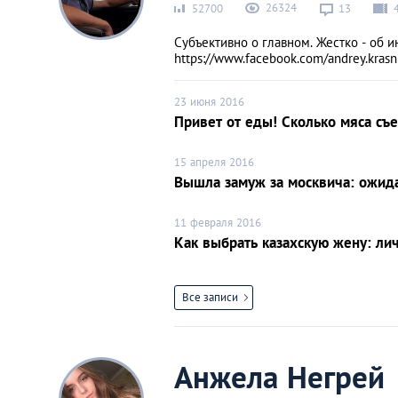
26324
52700
13
Субъективно о главном. Жестко - об и
https://www.facebook.com/andrey.krasni
23 июня 2016
Привет от еды! Сколько мяса съ
15 апреля 2016
Вышла замуж за москвича: ожида
11 февраля 2016
Как выбрать казахскую жену: ли
Все записи
Анжела Негрей