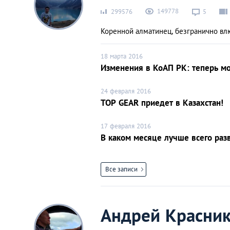
149778
299576
5
Коренной алматинец, безгранично вл
18 марта 2016
Изменения в КоАП РК: теперь м
24 февраля 2016
TOP GEAR приедет в Казахстан!
17 февраля 2016
В каком месяце лучше всего раз
Все записи
Андрей Красни