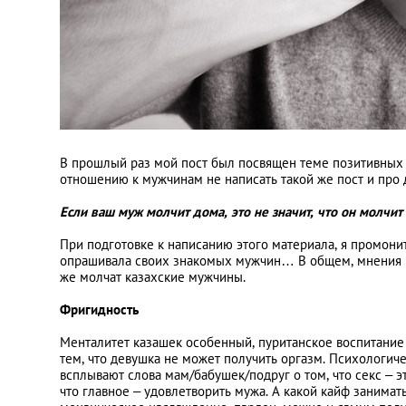
В прошлый раз мой пост был посвящен теме позитивных и 
отношению к мужчинам не написать такой же пост и про 
Если ваш муж молчит дома, это не значит, что он молчит 
При подготовке к написанию этого материала, я промони
опрашивала своих знакомых мужчин… В общем, мнения п
же молчат казахские мужчины.
Фригидность
Менталитет казашек особенный, пуританское воспитание д
тем, что девушка не может получить оргазм. Психологиче
всплывают слова мам/бабушек/подруг о том, что секс – э
что главное – удовлетворить мужа. А какой кайф занима