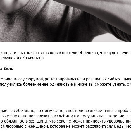
В законе: особенн
законодательства
Казахстана
негативных качеств казахов в постели. Я решила, что будет нечес
АНАЛИТИЧЕСКИЕ СТАТЬИ
девушек из Казахстана.
в Сети.
торила массу форумов, регистрировалась на различных сайтах знак
олучились более-менее одинаковые и ниже вы сможете узнать, о
ает о себе знать, поэтому часто в постели возникает много пробл
ские блоки не позволяют расслабиться и получить наслаждение, в 
то обязанность женщины, что секс не может приносить удовольстви
ться любовью с женщиной, которая не может расслабиться? Ведь чис