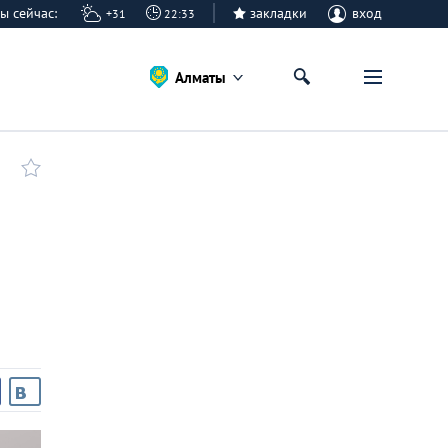
аты сейчас:
закладки
вход
+31
22:33
Алматы