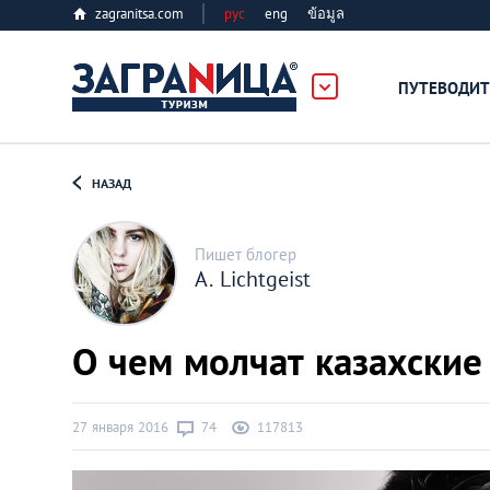
zagranitsa.com
рус
eng
ข้อมูล
ПУТЕВОДИТ
Loading...
НАЗАД
Пишет блогер
A. Lichtgeist
Алматы
О чем молчат казахски
Астана
27 января 2016
74
117813
Афины