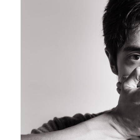
Киев
Лондон
Лос-Анджелес
Москва
Париж
Паттайя
Пхукет
Санкт-Петербург