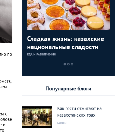
ости
Сладкая жизнь: казахские
Плагиат 
национальные сладости
ТОП-10 
блюд Ка
тно по
ЕДА И РАЗВЛЕЧЕНИЯ
ЕДА И РАЗВЛЕЧЕН
омств,
 чем
Популярные блоги
Как гости отжигают на
ем с
казахстанских тоях
голове
БЛОГИ
е и
то