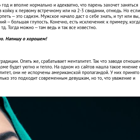
год и вполне нормально и адекватно, что парень захочет заняться
в койку к первому встречному или на 2-3 свидании, отнюдь. Но есл
петь – это садизм. Мужское начало даст о себе знать, и тут или вы,
ий – большая глупость. Конечно, есть исключения: к примеру, когд
д. Тогда можно – там ведь и так все известно.
чно. Напишу о хорошем!
традиции. Опять же, срабатывает менталитет. Так что заводя отноше
доме будет уютно и тепло. На одном из сайтов нашла такое мнение 
литет, они не испорчены американской пропагандой. У них принято
колько это подходит современным девушкам, но то, что уважение и