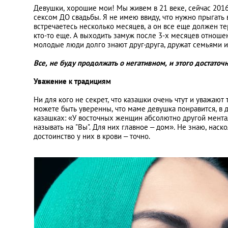
Девушки, хорошие мои! Мы живем в 21 веке, сейчас 2016 
сексом ДО свадьбы. Я не имею ввиду, что нужно прыгать 
встречаетесь несколько месяцев, а он все еще должен тер
кто-то еще. А выходить замуж после 3-х месяцев отношен
молодые люди долго знают друг-друга, дружат семьями и т
Все, не буду продолжать о негативном, и этого достато
Уважение к традициям
Ни для кого не секрет, что казашки очень чтут и уважают 
можете быть уверенны, что маме девушка понравится, в 
казашках: «У восточных женщин абсолютно другой мента
называть на "Вы". Для них главное – дом». Не знаю, нас
достоинство у них в крови – точно.