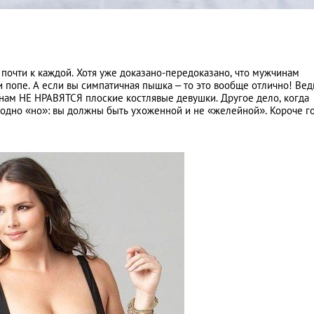
 почти к каждой. Хотя уже доказано-передоказано, что мужчинам
и попе. А если вы симпатичная пышка – то это вообще отлично! Вед
нам НЕ НРАВЯТСЯ плоские костлявые девушки. Другое дело, когда
ть одно «но»: вы должны быть ухоженной и не «желейной». Короче г
Лейкоцит
В
12324
Прео