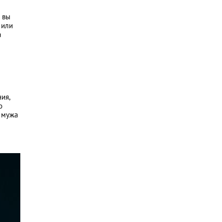
и вы
 или
а
ния,
о
 мужа