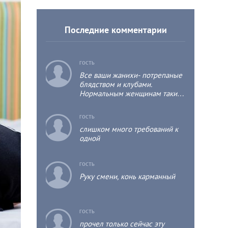
Последние комментарии
c
ГОСТЬ
Все ваши жанихи- потрепаные
блядством и клубами.
Нормальным женщинам такие
потрепыши нафиг не
нужны.поэтому россиянки
c
ГОСТЬ
выходят за муж за итальянцев,
слишком много требований к
французов, турков. А эти
одной
потрепыши заводят себе
аульских мамб, за домом
следить и еду готовить. А сами
c
ГОСТЬ
по прежнему на тусе, а дома
чисто.
Руку смени, конь карманный
c
ГОСТЬ
прочел только сейчас эту