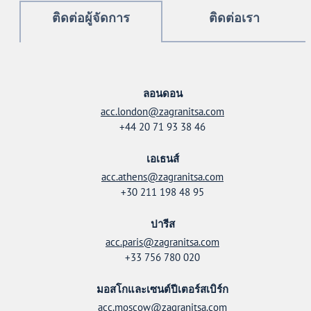
ติดต่อผู้จัดการ
ติดต่อเรา
ลอนดอน
acc.london@zagranitsa.com
+44 20 71 93 38 46
เอเธนส์
acc.athens@zagranitsa.com
+30 211 198 48 95
ปารีส
acc.paris@zagranitsa.com
+33 756 780 020
มอสโกและเซนต์ปีเตอร์สเบิร์ก
acc.moscow@zagranitsa.com