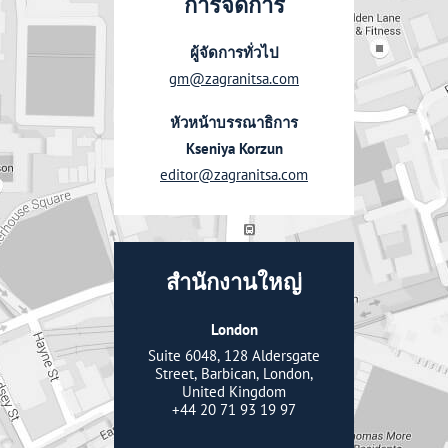
การจัดการ
ผู้จัดการทั่วไป
gm@zagranitsa.com
หัวหน้าบรรณาธิการ
Kseniya Korzun
editor@zagranitsa.com
สำนักงานใหญ่
London
Suite 6048, 128 Aldersgate
Street, Barbican, London,
United Kingdom
+44 20 71 93 19 97