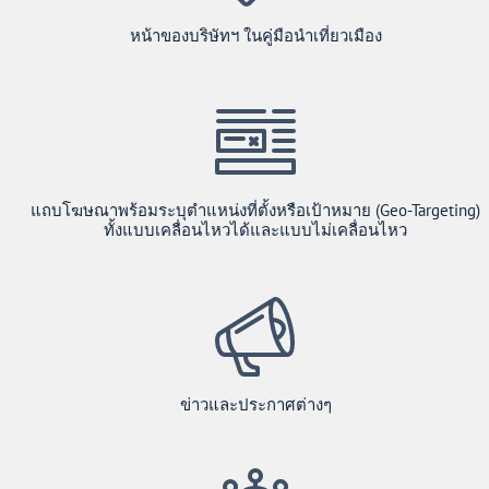
หน้าของบริษัทฯ​ ในคู่มือนำเที่ยวเมือง
แถบโฆษณาพร้อมระบุตำแหน่งที่ตั้งหรือเป้าหมาย (Geo-Targeting)
ทั้งแบบเคลื่อนไหวได้และแบบไม่เคลื่อนไหว
ข่าวและประกาศต่างๆ