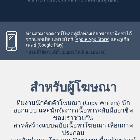
ท่านสามารถดาวน์โหลดคู่มือท่องเที่ยวซากรานิทซ่าได้
จากแอพเพิล แอพ สโตร์
(Apple App Store)
และกูเกิล
เพลย์
(Google Play)
.
* แอพนี้ใช้งานได้ทั้งแบบออนไลน์และออฟไลน์
สำหรับผู้โฆษณา
ทีมงานนักคิดคำโฆษณา (Copy Writers) นัก
ออกแบบ และนักจัดการเนื้อหาระดับมืออาชีพ
ของเราช่วยกัน
สรรค์สร้างแบบฉบับเนื้อหาโฆษณา เลือกภาพ
ประกอบ