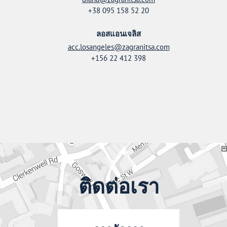
+38 095 158 52 20
ลอสแอนเจลิส
acc.losangeles@zagranitsa.com
+156 22 412 398
ติดต่อเรา