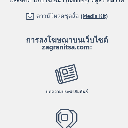
และจัดทำแถบโฆษณา (Banners) ที่ดูสร้างสรรค์
ดาวน์โหลดชุดสื่อ
(Media Kit)
การลงโฆษณาบนเว็บไซต์
zagranitsa.com:
บทความประชาสัมพันธ์