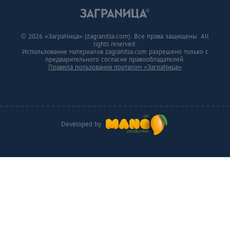
© 2026 «ЗаграNица» (zagranitsa.com). Все права защищены. All
rights reserved.
Использование материалов zagranitsa.com разрешено только с
предварительного согласия правообладателей.
Правила пользования порталом «ЗаграNица»
Developed by