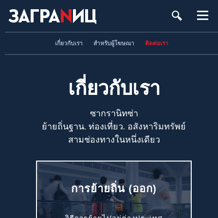
เกี่ยวกับเรา
สำหรับผู้โฆษณา
ติดต่อเรา
เกี่ยวกับเรา
ซากรานิทซ่า
ย้ายถิ่นฐาน. ท่องเที่ยว. อสังหาริมทรัพย์
สามช่องทางในหนึ่งเดียว
การย้ายถิ่น (ออก)