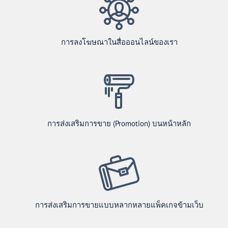
การลงโฆษณาในสื่อออนไลน์ของเรา
การส่งเสริมการขาย (Promotion) บนหน้าหลัก
การส่งเสริมการขายแบบหลากหลายแพ็คเกจข้ามเว็บ