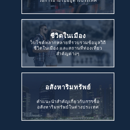
วิธีการย้ายไปอยู่ต่างประเทศ
แคตตาล็อกรวบรวมโปรแกรม
ชีวิตในเมือง
การย้ายถิ่นฐาน ครอบคลุมกว่า 15
ประเทศทั่วโลก
ว็บไซต์หลากหลายที่รวบรวมข้อมูลวิถี
ชีวิตในเมือง และสถานที่ท่องเที่ยว
รายชื่อครอบคลุมตัวแทนดำเนิน
สำคัญต่างๆ
การย้ายถิ่นฐานทั้งในประเทศและ
ต่างประเทศ มากกว่า 20 ประเทศ
ทั่วโลก
บทความวิเคราะห์
บทสัมภาษณ์และเคล็ดลับอันชาญ
คู่มือแนะนำเมืองต่างๆ พร้อม
อสังหาริมทรัพย์
ฉลาดจากผู้เชี่ยวชาญ
ข้อมูลการท่องเที่ยว รวมถึงสถาน
ที่ท่องเที่ยวสำคัญ ที่พัก การเดิน
ทาง ร้านอาหาร แหล่ง ช้อปปิ้ง
คำแนะนำสำคัญเกี่ยวกับการซื้อ
และสถานที่ท่องราตรี
อสังหาริมทรัพย์ในต่างประเทศ
บทความ
บล็อก