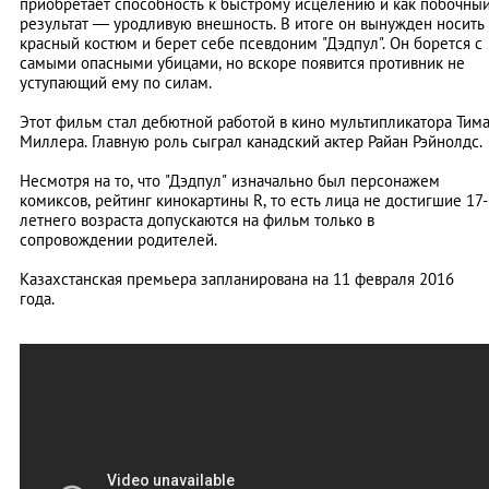
приобретает способность к быстрому исцелению и как побочны
результат
—
уродливую внешность. В итоге он вынужден носить
красный костюм и берет себе псевдоним "Дэдпул". Он борется с
самыми опасными убицами, но вскоре появится противник не
уступающий ему по силам.
Этот фильм стал дебютной работой в кино мультипликатора Тим
Миллера. Главную роль сыграл канадский актер Райан Рэйнолдс.
Несмотря на то, что "Дэдпул" изначально был персонажем
комиксов, рейтинг кинокартины R, то есть лица не достигшие 17-
летнего возраста допускаются на фильм только в
сопровождении родителей.
Казахстанская премьера запланирована на 11 февраля 2016
года.