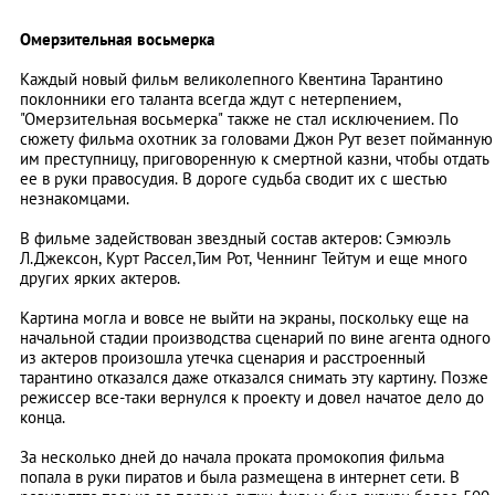
Омерзительная восьмерка
Каждый новый фильм великолепного Квентина Тарантино
поклонники его таланта всегда ждут с нетерпением,
"Омерзительная восьмерка" также не стал исключением. По
сюжету фильма охотник за головами Джон Рут везет пойманную
им преступницу, приговоренную к смертной казни, чтобы отдать
ее в руки правосудия. В дороге судьба сводит их с шестью
незнакомцами.
В фильме задействован звездный состав актеров: Сэмюэль
Л.Джексон, Курт Рассел,Тим Рот, Ченнинг Тейтум и еще много
других ярких актеров.
Картина могла и вовсе не выйти на экраны, поскольку еще на
начальной стадии производства сценарий по вине агента одного
из актеров произошла утечка сценария и расстроенный
тарантино отказался даже отказался снимать эту картину. Позже
режиссер все-таки вернулся к проекту и довел начатое дело до
конца.
За несколько дней до начала проката промокопия фильма
попала в руки пиратов и была размещена в интернет сети. В