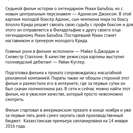
Седьмой фильм истории о легендарном Рокки Бальбоа, но с
новым центральным персонажем
—
Адонисом Джонсом. В этой
картине молодой боксер Адонис, сын чемпиона мира по боксу
Аполло Крида решает связать свою судьбу с профи боксом и для
этого он отправляется в Филадельфию к другу своего отца
легендарному Рокки Бальбоа. Постаревший Рокки станет
наставником и тренером молодого Крида.
Главные роли в фильме исполнили
—
Майкл Б.Джордан и
Силвестр Сталлоне. В качестве режиссера картины выступил
голливудский дебютант
—
Райан Куглер.
Подготовка фильма к прокату сопровождалась масштабной
рекламной компанией. Пираты также не обошли стороной этот
фильм и разместили его в интернете, где за первые сутки он
был скачан полмиллиона раз. В сети и сейчас можно найти этот
фильм, но в ужасном качестве, который просто невозможно
смотреть.
Фильм стартовал в американском прокате в конце ноября и уже
за первые пять дней сумел окупить свой производственный
бюджет. Казахстанская премьера запланирована на 14 января
2016 года.