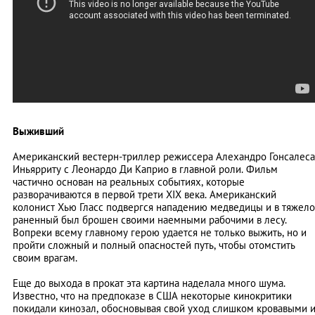
Выживший
Американский вестерн-триллер режиссера Алехандро Гонсалеса
Иньярриту с Леонардо Ди Каприо в главной роли. Фильм
частично основан на реальных событиях, которые
разворачиваются в первой трети XIX века. Американский
колонист Хью Гласс подвергся нападению медведицы и в тяжело
раненный был брошен своими наемными рабочими в лесу.
Вопреки всему главному герою удается не только выжить, но и
пройти сложный и полный опасностей путь, чтобы отомстить
своим врагам.
Еще до выхода в прокат эта картина наделала много шума.
Известно, что на предпоказе в США некоторые кинокритики
покидали кинозал, обосновывая свой уход слишком кровавыми 