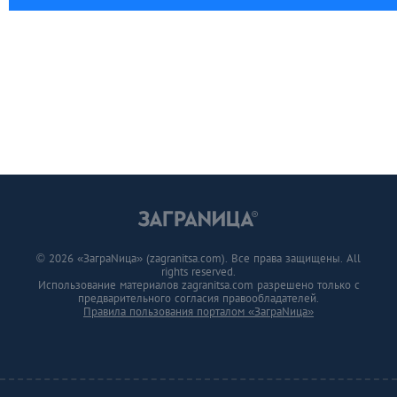
© 2026 «ЗаграNица» (zagranitsa.com). Все права защищены. All
rights reserved.
Использование материалов zagranitsa.com разрешено только с
предварительного согласия правообладателей.
Правила пользования порталом «ЗаграNица»