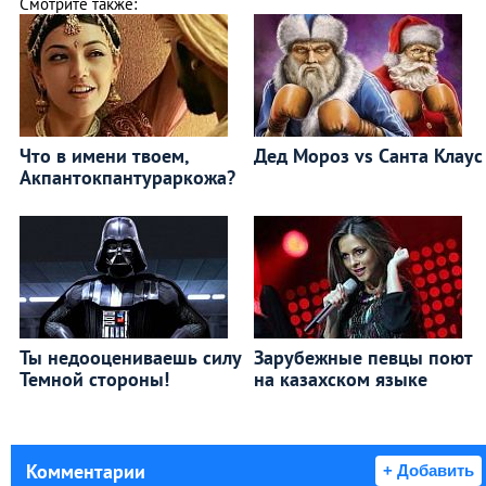
Смотрите также:
Что в имени твоем,
Дед Мороз vs Санта Клаус
Акпантокпантураркожа?
Ты недооцениваешь силу
Зарубежные певцы поют
Темной стороны!
на казахском языке
Комментарии
+ Добавить