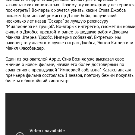
казахстанских кинотеатрах. Почему эту кинокартину не терпится
посмотреть? Во-первых хочется узнать, каким Стива Джобса
покажет британский режиссер Дэнни Бойл, получивший
несколько лет назад "Оскара" за лучшую режиссуру
"Миллионера из трущоб". Во-вторых интересно, сможет ли новы
фильм о Джобсе превзойти ранее вышедшую работу Джошуа
Майкла Штерна "Джобс. Империя соблазна". В-третьих мы
наконец-то узнаем кто лучше сыграл Джобса, Эштон Катчер или
Майкл Фассбендер.
Один из основателей Apple, Стив Возняк уже высказал свое
мнение о новом фильме, назвав его более достоверным по
сравнению с предыдущей "Империей соблазна". Казахстанская
премьера фильма состоялась 1 января, поэтому бежим покупать
билеты в ближайший кинотеатр.