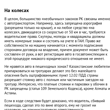
На колесах
В целом, большинство «необычных» законов РК связаны именн
с автотранспортом. Например, здесь запрещена аэрография
(разрешена только на крыше), и на любое средство «на
колесах», движущееся со скоростью от 50 км в час, требуются
водительские права. Скутеры, мопеды и квадрациклы должны
иметь номерные знаки и состоять на учете в ГАИ. Право же
собственности на машину начинается с момента подписания
сторонами договора на владение, причем документ может быть
составлен от руки, а вот регистрация авто в госавтоинспекции к
этой процедуре никакого юридического отношения не имеет.
Не нравятся авто в пешеходных зонах? Казахстанские любители
припарковаться на тротуарах делают это без малейшего
опасения быть оштрафованными: пункт 12.02 ПДД страны
разрешает стоянку авто с полным или частичным заездом на
тротуар. Интересно, что платные стоянки и парковки у обочин в
РК запрещены (статья 109 Земельного Кодекса), кроме Алматы и
Астаны.
Если в ходе следствия будет доказано, что водитель, сбивший
пешехода, сделал это по вине второго, ему не грозит ни
уголовная, ни административная ответственность.