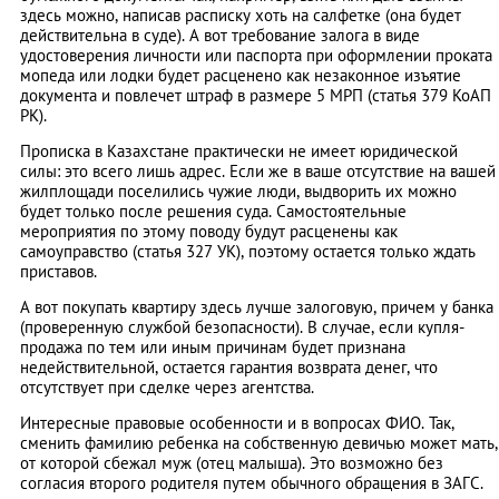
здесь можно, написав расписку хоть на салфетке (она будет
действительна в суде). А вот требование залога в виде
удостоверения личности или паспорта при оформлении проката
мопеда или лодки будет расценено как незаконное изъятие
документа и повлечет штраф в размере 5 МРП (статья 379 КоАП
РК).
Прописка в Казахстане практически не имеет юридической
силы: это всего лишь адрес. Если же в ваше отсутствие на вашей
жилплощади поселились чужие люди, выдворить их можно
будет только после решения суда. Самостоятельные
мероприятия по этому поводу будут расценены как
самоуправство (статья 327 УК), поэтому остается только ждать
приставов.
А вот покупать квартиру здесь лучше залоговую, причем у банка
(проверенную службой безопасности). В случае, если купля-
продажа по тем или иным причинам будет признана
недействительной, остается гарантия возврата денег, что
отсутствует при сделке через агентства.
Интересные правовые особенности и в вопросах ФИО. Так,
сменить фамилию ребенка на собственную девичью может мать,
от которой сбежал муж (отец малыша). Это возможно без
согласия второго родителя путем обычного обращения в ЗАГС.