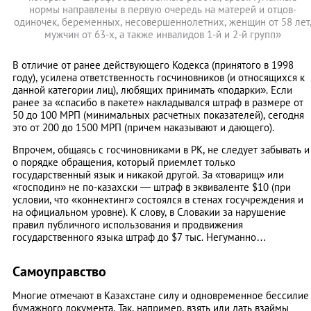
нормы направлены в первую очередь на матерей и отцов-
одиночек, беременных, несовершеннолетних, женщин от 58 лет
мужчин от 63-х, а также инвалидов 1-й и 2-й групп»
В отличие от ранее действующего Кодекса (принятого в 1998
году), усилена ответственность госчиновников (и относящихся к
данной категории лиц), любящих принимать «подарки». Если
ранее за «спасибо в пакете» накладывался штраф в размере от
50 до 100 МРП (минимальных расчетных показателей), сегодня
это от 200 до 1500 МРП (причем наказывают и дающего).
Впрочем, общаясь с госчиновниками в РК, не следует забывать и
о порядке обращения, который приемлет только
государственный язык и никакой другой. За «товарищ» или
«господин» не по-казахски — штраф в эквиваленте $10 (при
условии, что «коннектинг» состоялся в стенах госучреждения и
на официальном уровне). К слову, в Словакии за нарушение
правил публичного использования и продвижения
государственного языка штраф до $7 тыс. Негуманно…
Самоуправство
Многие отмечают в Казахстане силу и одновременное бессилие
бумажного документа. Так, например, взять или дать взаймы