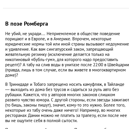
В позе Ромберга
Не убий, не укради… Неприемлемое в обществе поведение
порицают и в Европе, и в Америке. Впрочем, некоторые
юридические нормы той или иной страны вызывают недоумение
и удивление. Как вам сингапурский закон, запрещающий
жевательную резинку (исключение делается только на
никотиновый «бубль-гум», для которого надо предоставить
рецепт)? А табу на слив воды в унитазе после 22:00 в Швейцарии
(правда, лишь в том случае, если вы живете в многоквартирном
доме)?
В Тринидаде и Тобаго запрещено носить камуфляж, в Тайланде
— выходить из дома без трусов и садиться за руль авто без
рубашки. Кажется, что у авторов многих законов слишком
развито чувство юмора. С другой стороны, если звезды зажигаю
(то бишь, законы пишут), значит, кому-то это нужно. Более того,
некоторые из табу очень даже ничего! Например, во многих
ресторанах Дании можно не платить за трапезу, если после нее
вы не ощутите себя в полной сытости.