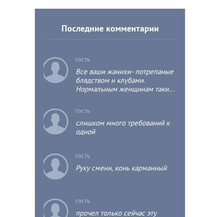
Последние комментарии
c
ГОСТЬ
Все ваши жанихи- потрепаные
блядством и клубами.
Нормальным женщинам такие
потрепыши нафиг не
нужны.поэтому россиянки
c
ГОСТЬ
выходят за муж за итальянцев,
слишком много требований к
французов, турков. А эти
одной
потрепыши заводят себе
аульских мамб, за домом
следить и еду готовить. А сами
c
ГОСТЬ
по прежнему на тусе, а дома
чисто.
Руку смени, конь карманный
c
ГОСТЬ
прочел только сейчас эту