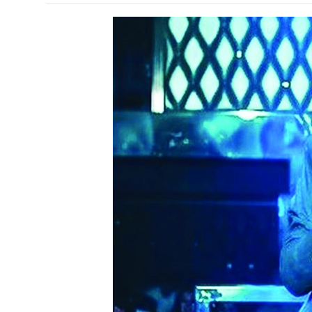
Киев
Лондон
Лос-Анджелес
Москва
Париж
Паттайя
Пхукет
Санкт-Петербург