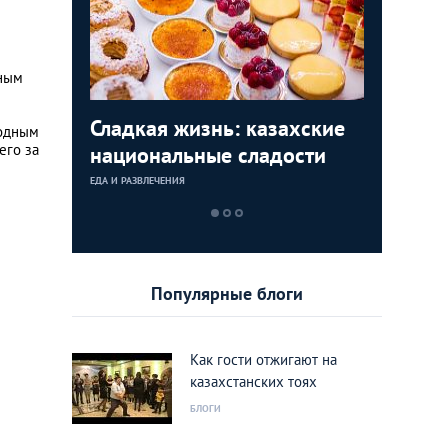
зным
ости
Сладкая жизнь: казахские
Плагиат 
родным
его за
национальные сладости
ТОП-10 
блюд Ка
ЕДА И РАЗВЛЕЧЕНИЯ
ЕДА И РАЗВЛЕЧЕН
Популярные блоги
Как гости отжигают на
казахстанских тоях
БЛОГИ