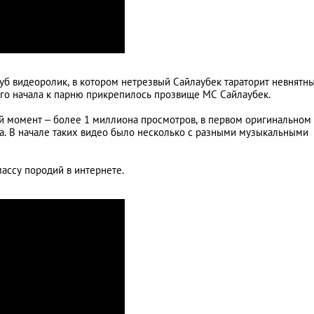
туб видеоролик, в котором нетрезвый Сайлаубек тараторит невнятн
мого начала к парню прикрепилось прозвище МС Сайлаубек.
ый момент – более 1 миллиона просмотров, в первом оригинальном
а. В начале таких видео было несколько с разными музыкальными
ссу породий в интернете.