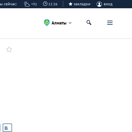
аты сейчас:
закладки
вход
+31
12:26
Алматы