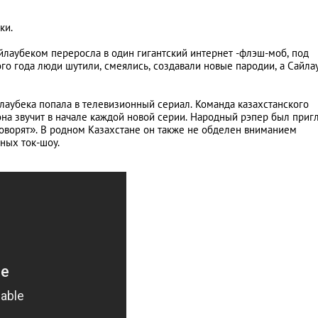
ки.
айлаубеком переросла в один гигантский интернет -флэш-моб, под
го года люди шутили, смеялись, создавали новые пародии, а Сайла
лаубека попала в телевизионный сериал. Команда казахстанского
 она звучит в начале каждой новой серии. Народный рэпер был при
оворят». В родном Казахстане он также не обделен вниманием
ных ток-шоу.