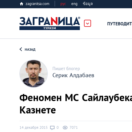
zagranitsa.com
рус
eng
ข้อมูล
ПУТЕВОДИТ
Loading...
НАЗАД
Пишет блогер
Серик Алдабаев
Алматы
Феномен МС Сайлаубека 
Астана
Казнете
Афины
14 декабря 2015
0
7071