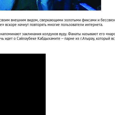
уя своим внешним видом, сверкающими золотыми фиксами и бессвя
е» вскоре начнут повторять многие пользователи интернета.
В законе: особенн
е напоминают заклинания колдунов вуду. Фанаты называют его «на
ечь идет о Сайлаубеке Кабдыхамите – парне из г.Атырау, который вс
законодательства
Казахстана
АНАЛИТИЧЕСКИЕ СТАТЬИ