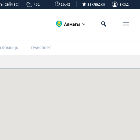
аты сейчас:
закладки
вход
+31
16:42
Алматы
Я ПОМОЩЬ
ТРАНСПОРТ