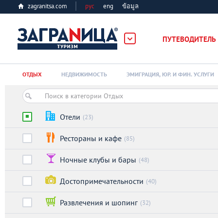
zagranitsa.com
рус
eng
ข้อมูล
ПУТЕВОДИТЕЛЬ
Loading...
ОТДЫХ
НЕДВИЖИМОСТЬ
ЭМИГРАЦИЯ, ЮР. И ФИН. УСЛУГИ
Отели
(23)
Рестораны и кафе
(85)
Алматы
Ночные клубы и бары
(48)
Астана
Достопримечательности
(40)
Афины
Развлечения и шопинг
(32)