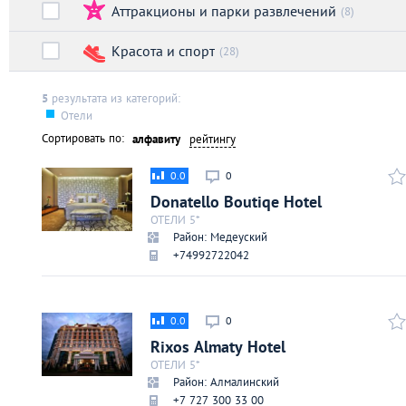
Аттракционы и парки развлечений
Киев
(8)
Красота и спорт
(28)
Лондон
5
результата из категорий:
Лос-Анджелес
Отели
Сортировать по:
алфавиту
рейтингу
Москва
0.0
0
Donatello Boutiqe Hotel
Париж
ОТЕЛИ 5*
Район: Медеуский
+74992722042‎
Паттайя
Пхукет
0.0
0
Rixos Almaty Hotel
Санкт-Петербург
ОТЕЛИ 5*
Район: Алмалинский
+7 727 300 33 00