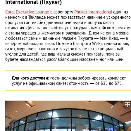
International (Пхукет)
Coral Executive Lounge
в аэропорту
Phuket International
один из
немногих в Тайланде может похвастаться наличием ускоренного
пропуска гостей: без длинных очередей и получасового
ожидания. Диваны здесь обтянуты натуральным тайским шелком
а стены украшены жемчугом и ракушками. Днем из окна можно
любоваться самым длинным пляжем Пхукета — Май Кхао, — а
вечером наблюдать закат. Помимо быстрого Wi-Fi, телевизоров,
газет, журналов, напитков и закусок в зале есть специальный
уголок для детей, где ваш малыш сможет поиграть, пока вы
будете наслаждаться расслабляющим массажем ног или шеи.
Для кого доступен:
гости должны забронировать комплект
услуг на официальном сайте; стоимость — от $35 до $75.