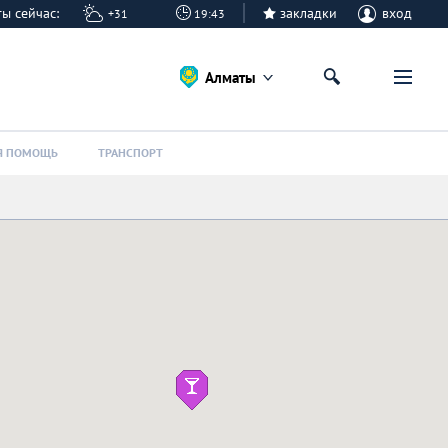
аты сейчас:
закладки
вход
+31
19:43
Алматы
Я ПОМОЩЬ
ТРАНСПОРТ