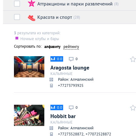
Аттракционы и парки развлечений
Киев
(8)
Красота и спорт
(28)
Лондон
3
результата из категорий:
Лос-Анджелес
Ночные клубы и бары
Сортировать по:
алфавиту
рейтингу
Москва
0.0
0
Aragosta lounge
Париж
КАЛЬЯННЫЕ
Район: Алмалинский
+77273793925
Паттайя
Пхукет
0.0
0
Hobbit bar
Санкт-Петербург
КАЛЬЯННЫЕ
Район: Алмалинский
+77273528872, +77072528872