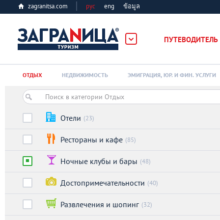
zagranitsa.com
рус
eng
ข้อมูล
ПУТЕВОДИТЕЛЬ
Loading...
ОТДЫХ
НЕДВИЖИМОСТЬ
ЭМИГРАЦИЯ, ЮР. И ФИН. УСЛУГИ
Отели
(23)
Рестораны и кафе
(85)
Алматы
Ночные клубы и бары
(48)
Астана
Достопримечательности
(40)
Афины
Развлечения и шопинг
(32)