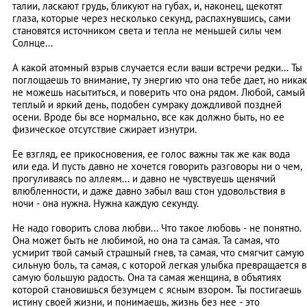
талии, ласкают грудь, бликуют на губах, и, наконец, щекотят
глаза, которые через несколько секунд, распахнувшись, сами
становятся источником света и тепла не меньшей силы чем
Солнце...
А какой атомный взрыв случается если ваши встречи редки... Ты
поглощаешь то внимание, ту энергию что она тебе дает, но никак
не можешь насытиться, и поверить что она рядом. Любой, самый
теплый и яркий день, подобен сумраку дождливой поздней
осени. Вроде бы все нормально, все как должно быть, но ее
физическое отсутствие сжирает изнутри.
Ее взгляд, ее прикосновения, ее голос важны так же как вода
или еда. И пусть давно не хочется говорить разговоры ни о чем,
прогуливаясь по аллеям... и давно не чувствуешь щенячий
влюбленности, и даже давно забыл ваш стон удовольствия в
ночи - она нужна. Нужна каждую секунду.
Не надо говорить слова любви... Что такое любовь - не понятно.
Она может быть не любимой, но она та самая. Та самая, что
усмирит твой самый страшный гнев, та самая, что смягчит самую
сильную боль, та самая, с которой легкая улыбка превращается в
самую большую радость. Она та самая женщина, в объятиях
которой становишься безумцем с ясным взором. Ты постигаешь
истину своей жизни, и понимаешь, жизнь без нее - это