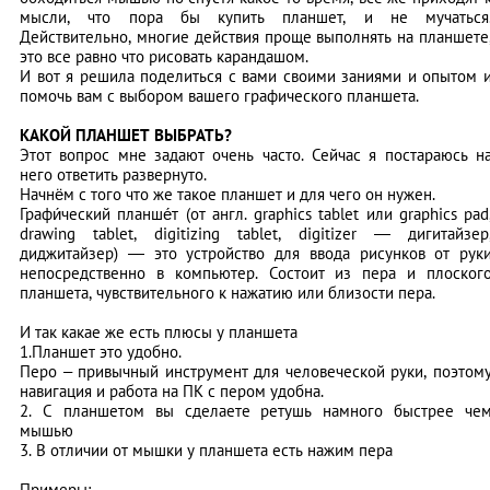
мысли, что пора бы купить планшет, и не мучаться
Действительно, многие действия проще выполнять на планшете
это все равно что рисовать карандашом.
И вот я решила поделиться с вами своими заниями и опытом 
помочь вам с выбором вашего графического планшета.
КАКОЙ ПЛАНШЕТ ВЫБРАТЬ?
Этот вопрос мне задают очень часто. Сейчас я постараюсь н
него ответить развернуто.
Начнём с того что же такое планшет и для чего он нужен.
Графи́ческий планше́т (от англ. graphics tablet или graphics pad
drawing tablet, digitizing tablet, digitizer — дигитайзер
диджитайзер) — это устройство для ввода рисунков от рук
непосредственно в компьютер. Состоит из пера и плоског
планшета, чувствительного к нажатию или близости пера.
И так какае же есть плюсы у планшета
1.Планшет это удобно.
Перо – привычный инструмент для человеческой руки, поэтом
навигация и работа на ПК с пером удобна.
2. С планшетом вы сделаете ретушь намного быстрее че
мышью
3. В отличии от мышки у планшета есть нажим пера
Примеры: