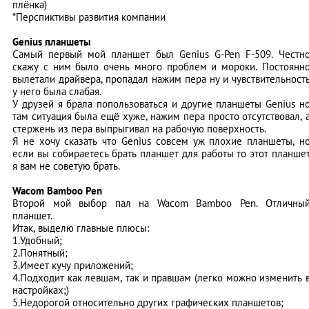
плёнка)
*Перспиктивы развития компании
Genius планшеты
Самый первый мой планшет был Genius G-Pen F-509. Честн
скажу с ним было очень много проблем и мороки. Постоянн
вылетали драйвера, пропадал нажим пера ну и чувствительност
у него была слабая.
У друзей я брала попользоваться и другие планшеты Genius н
там ситуация была ещё хуже, нажим пера просто отсутствовал, 
стержень из пера выпрыгивал на рабочую поверхность.
Я не хочу сказать что Genius совсем уж плохие планшеты, н
если вы собираетесь брать планшет для работы то этот планше
я вам не советую брать.
Wacom Bamboo Pen
Второй мой выбор пал на Wacom Bamboo Pen. Отличны
планшет.
Итак, выделю главные плюсы:
1.Удобный;
2.Понятный;
3.Имеет кучу приложений;
4.Подходит как левшам, так и правшам (легко можно изменить 
настройках;)
5.Недорогой относительно других графических планшетов;