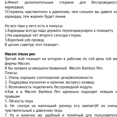
6.Имеет дополнительные стержни для беспроводног
карандаша;
7.Стержень чувствителен к давлению, чем сильнее вы давите н
карандаш, тем жирнее будет линия.
Но все-таки у него есть и минусы:
1.Карандаш всегда надо держать перпендикулярно к планшету
2.На карандаше нет второго сенсора-стерки;
3.Короткий usb-провод
В целом советую этот планшет .
Wacom intuos pen
Третий мой планшет на котором я работаю по сей день той ж
фирмы Wacom.
Я бы назвала усовершенствованный Wacom Bamboo Pen.
Плюсы:
1. Очень хорошее соотношение цена/возможности
2. Поддержка мультитач и наличие экспресс-клавиш
3. Возможность подключить беспроводной модуль
4.Как и в Wacom Bamboo Pen идеально подходит левшам 
правшам
5. Лёгкость пера
6. Не смотря на маленький размер его хватает)И он очен
чувствительный к давлению пера.
7. Ну и конечно же удобный и понятный для пользовател