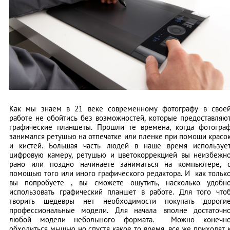
Как мы знаем в 21 веке современному фотографу в свое
работе не обойтись без возможностей, которые предоставляю
графические планшеты. Прошли те времена, когда фотогра
занимался ретушью на отпечатке или пленке при помощи красо
и кистей. Большая часть людей в наше время используе
цифровую камеру, ретушью и цветокоррекцией вы неизбежн
рано или поздно начинаете заниматься на компьютере, 
помощью того или иного графического редактора. И как тольк
вы попробуете , вы сможете ощутить, насколько удобн
использовать графический планшет в работе. Для того что
творить шедевры нет необходимости покупать дороги
профессиональные модели. Для начала вполне достаточн
любой модели небольшого формата. Можно конечн
обходиться мышью но спустя какое то время, все же приходят 