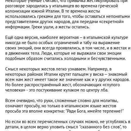
Некоторые учёные считают, что привычка жестикулировать при
разговоре зародилась у итальянцев во времена греческой
колонизации южной Италии. В те времена жесты
использовались греками для того, чтобы оставаться непонятыми
представителями других народов, для передачи «секретной»
информации. Греки ушли, а жесты остались.
Ещё одна версия, наиболее вероятная – в итальянской культуре
никогда не было особых ограничений и табу на выражение
своих эмоций, они всегда проявлялись, в том числе, и в жестах и
в движениях тела. Люди, которые не выражали свои эмоции
подобным образом считались холодными и бесчувственными.
Смысл некоторых жестов легко узнаваем. Например, в
некоторых районах Италии крутят пальцем у виска – знакомый
всем нам жест имеет такое же значение как и у других народов.
Но более распространённый жест, обозначающих «глупого
человека» - это постукивание кулаком по центру лба.
Всем очевидно, что руки, сложенные словно для молитвы,
означают просьбу, но только в итальянском языке жестов
просьба эта вполне конкретна: "Ради Бога, имейте терпение!"
Но если во всех перечисленных случаях можно, не углубляясь в
детали, в целом верно уловить смысл "сказанного без слов", то