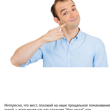
Интересно, что жест, похожий на наше прощальное помахивани
рукой, у итальянцев как раз означает "Иди сюда!" или