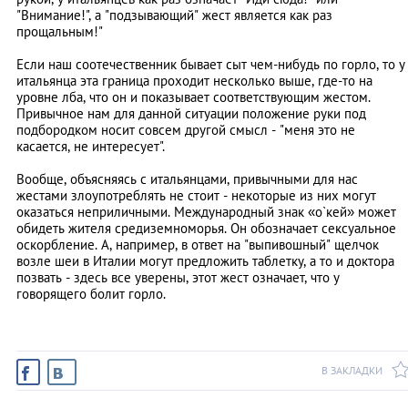
"Внимание!", а "подзывающий" жест является как раз
прощальным!"
Если наш соотечественник бывает сыт чем-нибудь по горло, то у
итальянца эта граница проходит несколько выше, где-то на
уровне лба, что он и показывает соответствующим жестом.
Привычное нам для данной ситуации положение руки под
подбородком носит совсем другой смысл - "меня это не
касается, не интересует".
Вообще, объясняясь с итальянцами, привычными для нас
жестами злоупотреблять не стоит - некоторые из них могут
оказаться неприличными. Международный знак «о`кей» может
обидеть жителя средиземноморья. Он обозначает сексуальное
оскорбление. А, например, в ответ на "выпивошный" щелчок
возле шеи в Италии могут предложить таблетку, а то и доктора
позвать - здесь все уверены, этот жест означает, что у
говорящего болит горло.
В ЗАКЛАДКИ