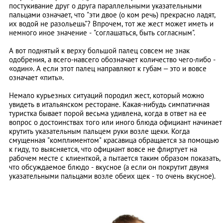
постукивание друг о друга параллельными указательными
пальцами означает, что "эти двое (о ком речь) прекрасно ладят,
их водой не разольешь"? Впрочем, тот же жест может иметь и
немного иное значение - "соглашаться, быть согласным".
А вот поднятый к верху большой палец совсем не знак
одобрения, а всего-навсего обозначает количество чего-либо -
«один». А если этот палец направляют к губам – это и вовсе
означает «пить».
Немало курьезных ситуаций породил жест, который можно
увидеть в итальянском ресторане. Какая-нибудь симпатичная
туристка бывает порой весьма удивлена, когда в ответ на ее
вопрос о достоинствах того или иного блюда официант начинает
крутить указательным пальцем руки возле щеки. Когда
смущенная "комплиментом" красавица обращается за помощью
к гиду, то выясняется, что официант вовсе не флиртует на
рабочем месте с клиенткой, а пытается таким образом показать,
что обсуждаемое блюдо - вкусное (а если он покрутит двумя
указательными пальцами возле обеих щек - то очень вкусное).