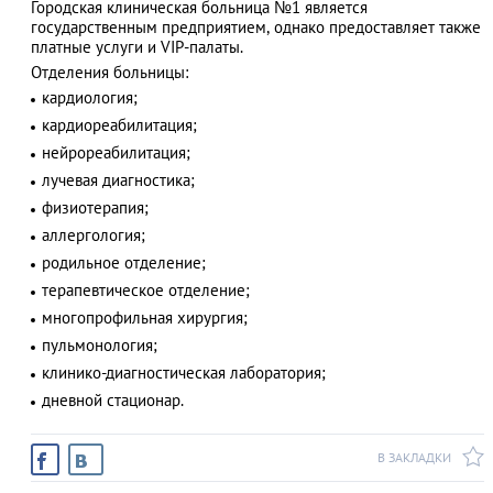
Городская клиническая больница №1 является
государственным предприятием, однако предоставляет также
платные услуги и VIP-палаты.
Отделения больницы:
АЗАД
кардиология;
кардиореабилитация;
нейрореабилитация;
лучевая диагностика;
физиотерапия;
аллергология;
родильное отделение;
терапевтическое отделение;
многопрофильная хирургия;
пульмонология;
клинико-диагностическая лаборатория;
дневной стационар.
В ЗАКЛАДКИ