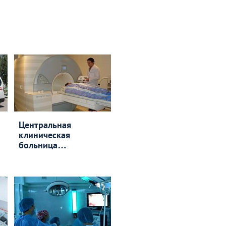
Центральная
клиническая
больница
медицинского
центра Управления
делами Президента