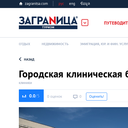
zagranitsa.com
рус
eng
ข้อมูล
ПУТЕВОДИТ
ОТДЫХ
НЕДВИЖИМОСТЬ
ЭМИГРАЦИЯ, ЮР. И ФИН. УСЛУ
НАЗАД
Loading...
Городская клиническая 
КЛИНИКИ
0.0
0 оценок
0
Оценить!
Алматы