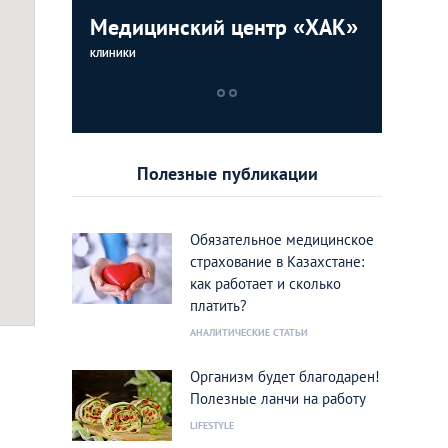
еская
Медицинский центр «ХАК»
Городск
Медицин
больниц
КЛИНИКИ
КЛИНИКИ
КЛИНИКИ
Полезные публикации
Обязательное медицинское
страхование в Казахстане:
как работает и сколько
платить?
АНАЛИТИЧЕСКИЕ СТАТЬИ
Организм будет благодарен!
Полезные ланчи на работу
LIFESTYLE