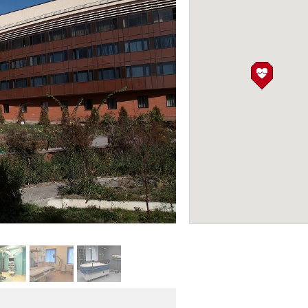
Городская клинич
больница 1
КЛИНИКИ
Фото: gkb4.kz