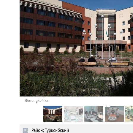
Астана
Афины
Киев
Лондон
Лос-Анджелес
Москва
Париж
Фото: gkb4.kz
Паттайя
Район: Турксибский
Пхукет