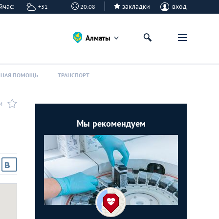
сейчас:
закладки
вход
+31
20:08
Алматы
ННАЯ ПОМОЩЬ
ТРАНСПОРТ
И
Мы рекомендуем