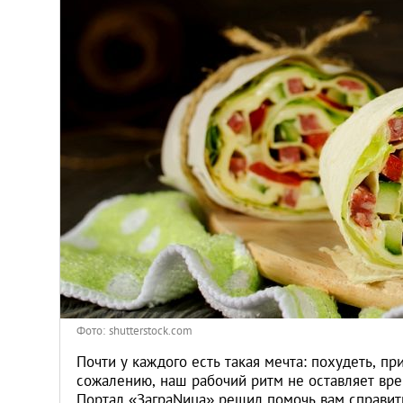
Киев
Лондон
Лос-Анджелес
Москва
Париж
Паттайя
Пхукет
Фото: shutterstock.com
Санкт-Петербург
Почти у каждого есть такая мечта: похудеть, пр
сожалению, наш рабочий ритм не оставляет вре
Портал «ЗаграNица» решил помочь вам справит