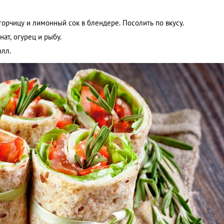
 горчицу и лимонный сок в блендере. Посолить по вкусу.
ат, огурец и рыбу.
олл.