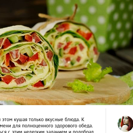
и этом кушая только вкусные блюда. К
мени для полноценного здорового обеда.
ься с этим нелегким заданием и подобрал