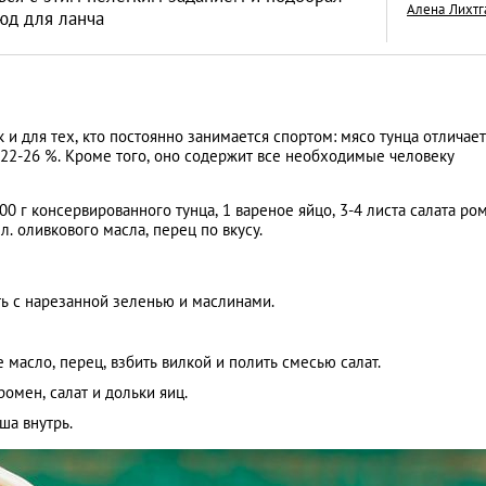
Алена Лихтг
юд для ланча
Знай наших: дост
 и для тех, кто постоянно занимается спортом: мясо тунца отличае
2-26 %. Кроме того, оно содержит все необходимые человеку
Казахстана, извес
всем мире
LIFESTYLE
100 г консервированного тунца, 1 вареное яйцо, 3-4 листа салата ром
. л. оливкового масла, перец по вкусу.
ь с нарезанной зеленью и маслинами.
 масло, перец, взбить вилкой и полить смесью салат.
ромен, салат и дольки яиц.
ша внутрь.