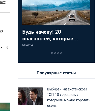
айст
ижения
Будь начеку! 20
Съесть, 
Around t
тся
тные во
опасностей, которые
7 восхи
фотогра
подстерегают нерадивого
Казахст
National
LIFESTYLE
ЕДА И РАЗВЛЕЧЕН
LIFESTYLE
ен, 5-
туриста в Казахстане
должен 
каждый
Популярные статьи
Выбирай казахстанское!
ТОП-10 сериалов, с
которыми можно коротать
осень