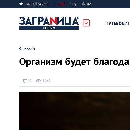
zagranitsa.com
рус
eng
ข้อมูล
ПУТЕВОДИТ
Loading...
НАЗАД
Организм будет благода
0
8262
Алматы
Астана
Афины