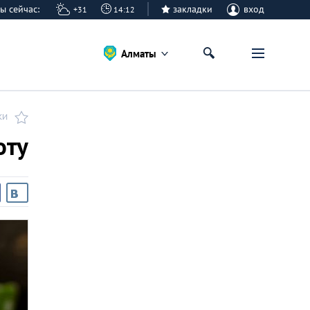
аты сейчас:
закладки
вход
+31
14:12
Алматы
КИ
оту