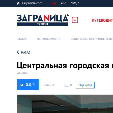
zagranitsa.com
рус
eng
ข้อมูล
ПУТЕВОДИТ
ОТДЫХ
НЕДВИЖИМОСТЬ
ЭМИГРАЦИЯ, ЮР. И ФИН. УСЛУ
НАЗАД
Loading...
Центральная городская
КЛИНИКИ
0.0
0 оценок
0
Оценить!
Алматы