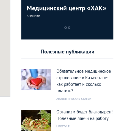
еская
Медицинский центр «ХАК»
Городск
Медицин
больниц
КЛИНИКИ
КЛИНИКИ
КЛИНИКИ
Полезные публикации
Обязательное медицинское
страхование в Казахстане:
как работает и сколько
платить?
АНАЛИТИЧЕСКИЕ СТАТЬИ
Организм будет благодарен!
Полезные ланчи на работу
LIFESTYLE