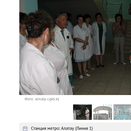
Астана
Афины
Киев
Лондон
Лос-Анджелес
Москва
Париж
Фото: almaty-cgkb.kz
Паттайя
Станция метро: Алатау (Линия 1)
Пхукет