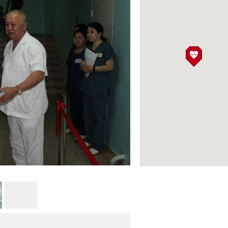
Городская клинич
больница 1
КЛИНИКИ
Фото: almaty-cgkb.kz