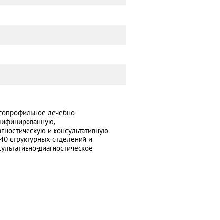
огопрофильное лечебно-
лифицированную,
агностическую и консультативную
40 структурных отделений и
сультативно-диагностическое