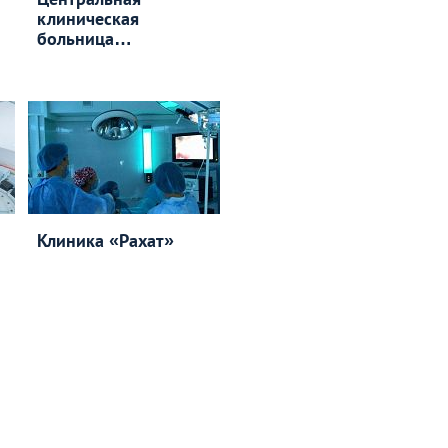
клиническая
больница
медицинского
центра Управления
делами Президента
Клиника «Рахат»