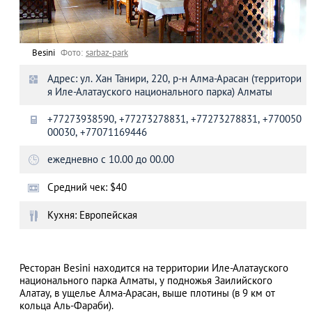
Besini
Фото:
sarbaz-park
Адрес: ул. Хан Танири, 220, р-н Алма-Арасан (территори
я Иле-Алатауского национального парка) Алматы
+77273938590, +77273278831, +77273278831, +770050
00030, +77071169446
ежедневно с 10.00 до 00.00
Средний чек: $40
Кухня: Европейская
Ресторан Besini находится на территории Иле-Алатауского
национального парка Алматы, у подножья Заилийского
Алатау, в ущелье Алма-Арасан, выше плотины (в 9 км от
кольца Аль-Фараби).