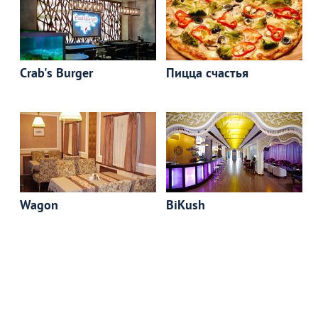
Crab's Burger
Пицца счастья
Wagon
BiKush