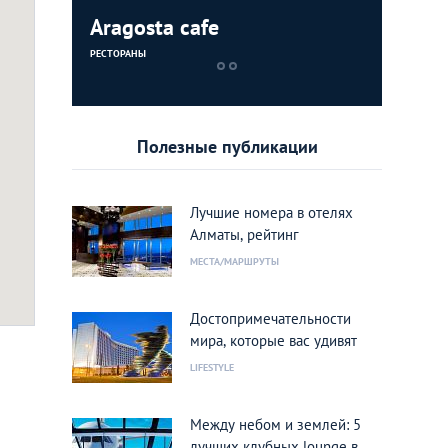
Aragosta cafe
Dostyk P
Aragosta
РЕСТОРАНЫ
МАГАЗИНЫ
РЕСТОРАНЫ
Полезные публикации
Лучшие номера в отелях
Алматы, рейтинг
МЕСТА/МАРШРУТЫ
Достопримечательности
мира, которые вас удивят
LIFESTYLE
Между небом и землей: 5
лучших клубных lounge в