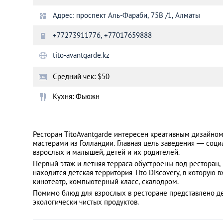
Адрес: проспект Аль-Фараби, 75В /1, Алматы
Санкт-Петербург
+77273911776, +77017659888
tito-avantgarde.kz
Средний чек: $50
Кухня: Фьюжн
Ресторан TitoAvantgarde интересен креативным дизайн
мастерами из Голландии. Главная цель заведения — соци
взрослых и малышей, детей и их родителей.
Первый этаж и летняя терраса обустроены под ресторан,
находится детская территория Tito Discovery, в которую 
кинотеатр, компьютерный класс, скалодром.
Помимо блюд для взрослых в ресторане представлено де
экологически чистых продуктов.