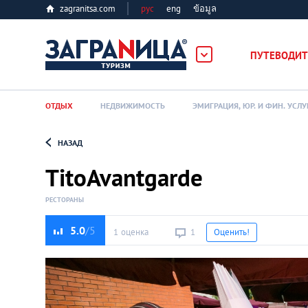
zagranitsa.com
рус
eng
ข้อมูล
ПУТЕВОДИТ
ОТДЫХ
НЕДВИЖИМОСТЬ
ЭМИГРАЦИЯ, ЮР. И ФИН. УСЛУ
НАЗАД
Loading...
TitoAvantgarde
РЕСТОРАНЫ
5.0
1 оценка
1
Оценить!
Алматы