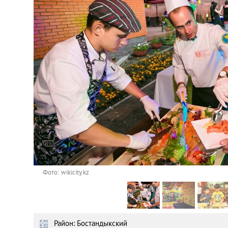
Астана
Афины
Киев
Лондон
Лос-Анджелес
Москва
Париж
Фото: wikicity.kz
Паттайя
Район: Бостандыкский
Пхукет