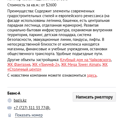
Стоимость за кв.м.: от $2600
Преимущества: Содержит элементы современных
градостроительных стилей и европейского ренессанса (на
фасаде использованы лепнина, башенки, есть центральная
АЗАД
парадная лестница, отделанная мрамором). Развитая
социально-бытовая инфраструктура, охраняемая внутренняя
территория, паркинг, детская площадка, система
безопасности, эвакуационные линии, пандусы, лифты. В
непосредственной близости от комплекса находятся
магазины, финансовые и учебные учреждения, остановки
общественного транспорта. Удобные подъездные пути.
Другие объекты застройщика:
Клубный дом на Чайковского
,
ЖК Фантазия
,
ЖК «Триумф-2»
,
ЖК Mega Tower Almaty
,
ЖК
«Столичный центр»
С новостями компании можете ознакомиться
здесь
.
Базис-А
Написать риелтору
bazis.kz
+7 (727) 311 33 77@.
Показать номер