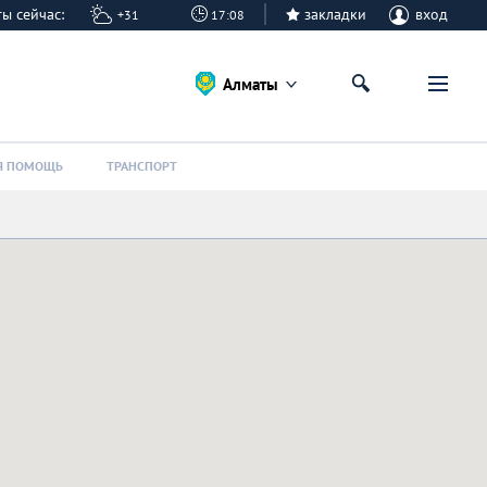
аты сейчас:
закладки
вход
+31
17:08
Алматы
Я ПОМОЩЬ
ТРАНСПОРТ