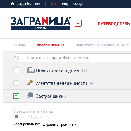
zagranitsa.com
рус
eng
ข้อมูล
ПУТЕВОДИТЕЛЬ
Loading...
ОТДЫХ
НЕДВИЖИМОСТЬ
ЭМИГРАЦИЯ, ЮР. И ФИН. УСЛУГИ
Новостройки и дома
(10)
Агентства недвижимости
(4)
Алматы
Застройщики
(5)
Астана
5
результата из категорий:
Застройщики
Афины
Сортировать по:
алфавиту
рейтингу