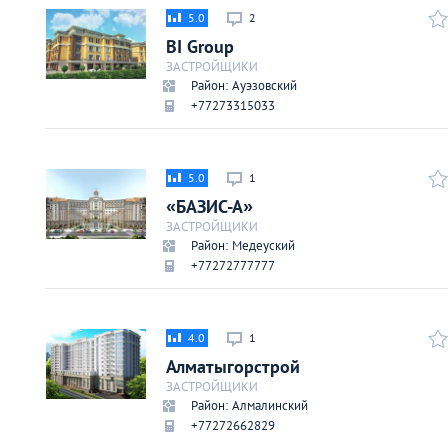
Киев
5.0
2
BI Group
Лондон
ЗАСТРОЙЩИКИ
Район: Ауэзовский
+77273315033
Лос-Анджелес
Москва
5.0
1
«БАЗИС-А»
ЗАСТРОЙЩИКИ
Париж
Район: Медеуский
+77272777777
Паттайя
4.0
1
Пхукет
Алматыгорстрой
ЗАСТРОЙЩИКИ
Санкт-Петербург
Район: Алмалинский
+77272662829