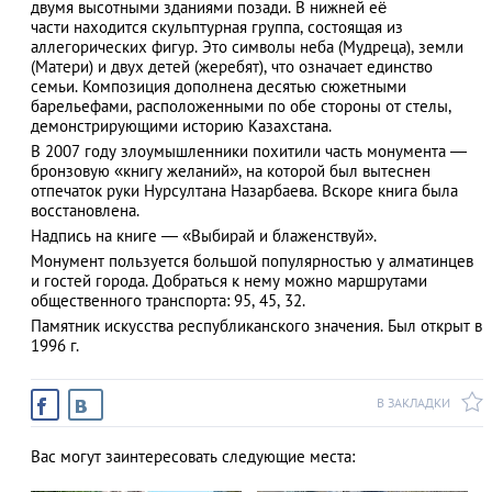
двумя высотными зданиями позади. В нижней её
части находится скульптурная группа, состоящая из
аллегорических фигур. Это символы неба (Мудреца), земли
(Матери) и двух детей (жеребят), что означает единство
семьи. Композиция дополнена десятью сюжетными
АЗАД
барельефами, расположенными по обе стороны от стелы,
демонстрирующими историю Казахстана.
В 2007 году злоумышленники похитили часть монумента —
бронзовую «книгу желаний», на которой был вытеснен
отпечаток руки Нурсултана Назарбаева. Вскоре книга была
восстановлена.
Надпись на книге — «Выбирай и блаженствуй».
Монумент пользуется большой популярностью у алматинцев
и гостей города. Добраться к нему можно маршрутами
общественного транспорта: 95, 45, 32.
Памятник искусства республиканского значения.
Был открыт в
1996 г.
В ЗАКЛАДКИ
Вас могут заинтересовать следующие места: