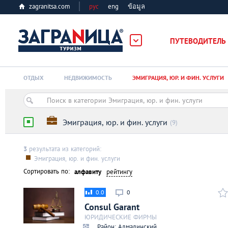
zagranitsa.com
рус
eng
ข้อมูล
ПУТЕВОДИТЕЛЬ
Loading...
ОТДЫХ
НЕДВИЖИМОСТЬ
ЭМИГРАЦИЯ, ЮР. И ФИН. УСЛУГИ
Эмиграция, юр. и фин. услуги
(9)
3
результата из категорий:
Алматы
Эмиграция, юр. и фин. услуги
Сортировать по:
алфавиту
рейтингу
Астана
0.0
0
Consul Garant
Афины
ЮРИДИЧЕСКИЕ ФИРМЫ
Район: Алмалинский