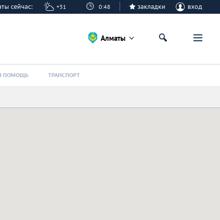
маты сейчас:
закладки
вход
+31
0:48
Алматы
Я ПОМОЩЬ
ТРАНСПОРТ