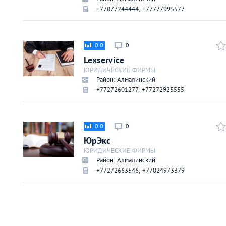
Киев
+77077244444, +77777995577
Лондон
0.0
0
Lexserviсe
Лос-Анджелес
ЮРИДИЧЕСКИЕ ФИРМЫ
Район: Алмалинский
Москва
+77272601277, +77272925555
Париж
0.0
0
ЮрЭкс
Паттайя
ЮРИДИЧЕСКИЕ ФИРМЫ
Район: Алмалинский
+77272663546, +77024973379
Пхукет
Санкт-Петербург