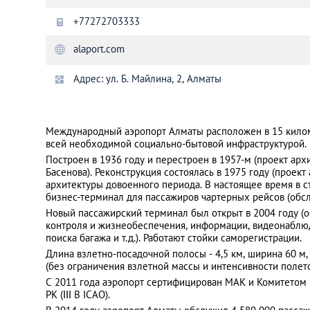
+77272703333
Санкт-Петербург
alaport.com
Адрес: ул. Б. Майлина, 2, Алматы
Международный аэропорт Алматы расположен в 15 килом
всей необходимой социально-бытовой инфраструктурой.
Построен в 1936 году и перестроен в 1957-м (проект архит
Басенова). Реконструкция состоялась в 1975 году (проект
архитектуры довоенного периода. В настоящее время в с
бизнес-терминал для пассажиров чартерных рейсов (обсл
Новый пассажирский терминал был открыт в 2004 году 
контроля и жизнеобеспечения, информации, видеонаблю
поиска багажа и т.д.). Работают стойки саморегистрации.
Длина взлетно-посадочной полосы - 4,5 км, ширина 60 м
(без ограничения взлетной массы и интенсивности полето
С 2011 года аэропорт сертифицирован МАК и Комитетом
РК (ІІІ B ICAO).