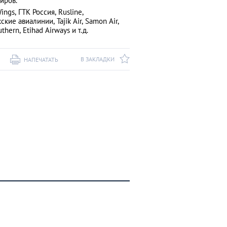
иров.
ings, ГТК Россия, Rusline,
ие авиалинии, Tajik Air, Samon Air,
uthern, Etihad Airways и т.д.
В ЗАКЛАДКИ
НАПЕЧАТАТЬ