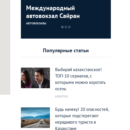
 вокзал
Международный
Междуна
автовокзал Сайран
Алматы
АВТОВОКЗАЛЫ
АЭРОПОРТ
Популярные статьи
Выбирай казахстанское!
ТОП-10 сериалов, с
которыми можно коротать
осень
LIFESTYLE
Будь начеку! 20 опасностей,
которые подстерегают
нерадивого туриста в
Казахстане