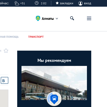
 сейчас:
закладки
вход
+31
2:02
Алматы
ННАЯ ПОМОЩЬ
ТРАНСПОРТ
И
Мы рекомендуем