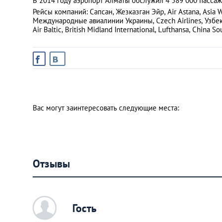
В 2014 году аэропорт Алматы обслужил 4 589 000 пассаж
Рейсы компаний: Сапсан, Жезказган Эйр, Air Astana, Asia W
Международные авиалинии Украины, Czech Airlines, Узбекск
Air Baltic, British Midland International, Lufthansa, China So
Вас могут заинтересовать следующие места:
Отзывы
c
Гость