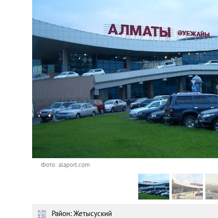
Астана
Афины
Киев
Лондон
Лос-Анджелес
Москва
Париж
Фото: alaport.com
Паттайя
Район: Жетысуский
Пхукет