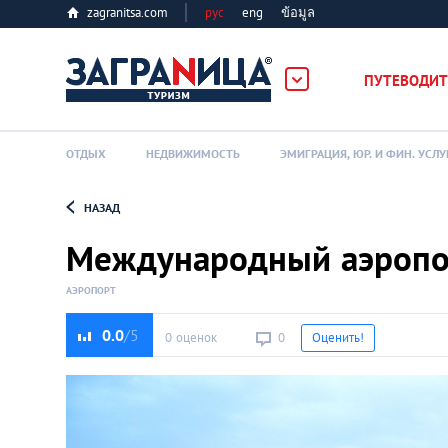
zagranitsa.com
рус
eng
ข้อมูล
ПУТЕВОДИТ
ОТДЫХ
НЕДВИЖИМОСТЬ
ЭМИГРАЦИЯ, ЮР. И ФИН. УСЛУ
НАЗАД
Loading...
Международный аэропо
АЭРОПОРТ
0.0
0 оценок
0
Оценить!
Алматы