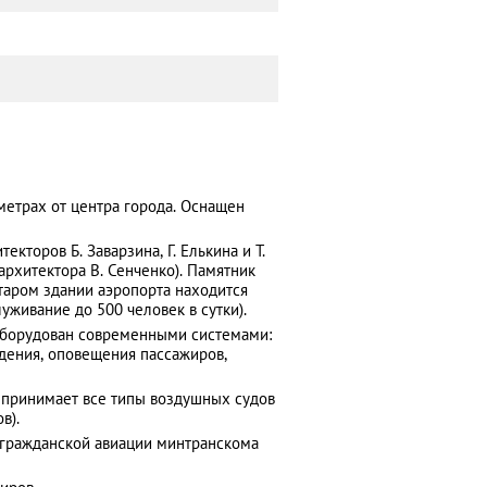
етрах от центра города. Оснащен
екторов Б. Заварзина, Г. Елькина и Т.
 архитектора В. Сенченко). Памятник
таром здании аэропорта находится
уживание до 500 человек в сутки).
(оборудован современными системами:
дения, оповещения пассажиров,
, принимает все типы воздушных судов
в).
 гражданской авиации минтранскома