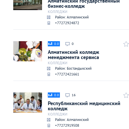
Алматинский государственный
Киев
бизнес-колледж
КОЛЛЕДЖИ
Район: Алмалинский
Лондон
+77272924872
Лос-Анджелес
0.0
0
Москва
Алматинский колледж
менеджмента сервиса
КОЛЛЕДЖИ
Париж
Район: Бостандыкский
+77272421661
Паттайя
0.0
16
Пхукет
Республиканский медицинский
колледж
Санкт-Петербург
КОЛЛЕДЖИ
Район: Алмалинский
+77272919508