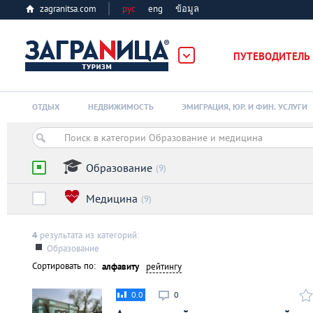
zagranitsa.com
рус
eng
ข้อมูล
ПУТЕВОДИТЕЛЬ
Loading...
ОТДЫХ
НЕДВИЖИМОСТЬ
ЭМИГРАЦИЯ, ЮР. И ФИН. УСЛУГИ
Образование
(9)
Медицина
(9)
Алматы
4
результата из категорий:
Астана
Образование
Сортировать по:
алфавиту
рейтингу
Афины
0.0
0