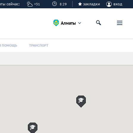
маты сейчас:
закладки
вход
+31
8:29
Алматы
Я ПОМОЩЬ
ТРАНСПОРТ