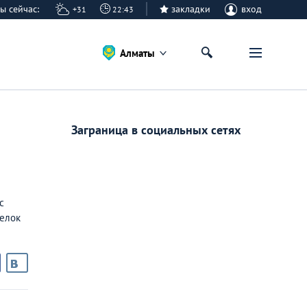
аты сейчас:
закладки
вход
+31
22:43
Алматы
Заграница в социальных сетях
с
делок