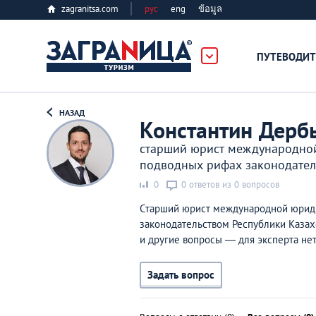
zagranitsa.com
рус
eng
ข้อมูล
ПУТЕВОДИТ
Loading...
НАЗАД
Константин Дер
старший юрист международной
подводных рифах законодател
0
0 ответов из 0 вопросов
Алматы
Старший юрист международной юридич
законодательством Республики Казах
и другие вопросы — для эксперта не
Астана
Задать вопрос
Афины