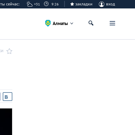
аты сейчас:
закладки
вход
+31
9:26
Алматы
КИ