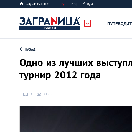
zagranitsa.com
рус
eng
ข้อมูล
ПУТЕВОДИТ
Loading...
НАЗАД
Одно из лучших выступл
турнир 2012 года
Алматы
0
2158
Астана
Афины