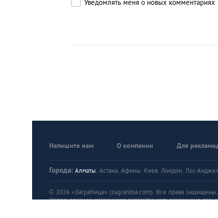
Уведомлять меня о новых комментариях
Напишите нам
О компании
Для рекламо
Города:
Алматы
,
Астана
,
Афины
,
Киев
,
Лондон
,
Лос-Андже
© 2026 «ЗаграNица» (zagranitsa.com). Все права защищены. A
Использование материалов zagranitsa.com разрешено тольк
Правила пользования порталом «ЗаграNица»