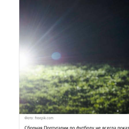
Киев
Лондон
Лос-Анджелес
Москва
Париж
Паттайя
Пхукет
Санкт-Петербург
Фото: freepik.com
Сборная Португалии по футболу не всегда пока