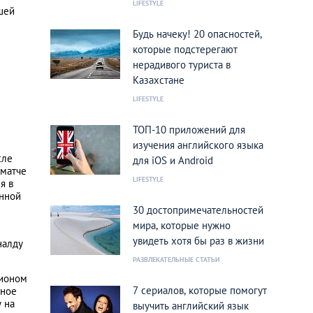
LIFESTYLE
шей
Будь начеку! 20 опасностей,
которые подстерегают
нерадивого туриста в
Казахстане
LIFESTYLE
ТОП-10 приложений для
изучения английского языка
сле
для iOS и Android
 матче
LIFESTYLE
я в
енной
30 достопримечательностей
мира, которые нужно
увидеть хотя бы раз в жизни
налду
РАЗВЛЕКАТЕЛЬНЫЕ СТАТЬИ
пионом
7 сериалов, которые помогут
нное
 на
выучить английский язык