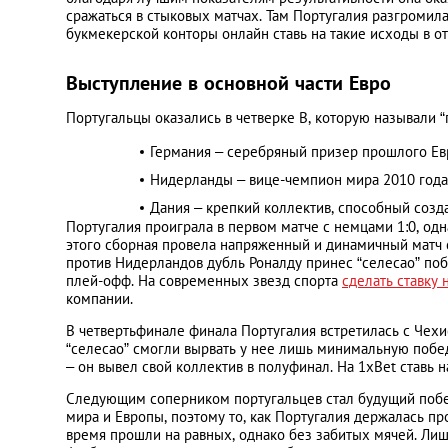
сражаться в стыковых матчах. Там Португалия разгромил
букмекерской конторы онлайн ставь на такие исходы в 
Выступление в основной части Евро
Португальцы оказались в четверке В, которую называли “
Германия – серебряный призер прошлого Ев
Нидерланды – вице-чемпион мира 2010 года
Дания – крепкий коллектив, способный созда
Португалия проиграла в первом матче с немцами 1:0, од
этого сборная провела напряженный и динамичный матч 
против Нидерландов дубль Роналду принес “селесао” побед
плей-офф. На современных звезд спорта
сделать ставку 
компании.
В четвертьфинале финала Португалия встретилась с Чехие
“селесао” смогли вырвать у нее лишь минимальную побед
– он вывел свой коллектив в полуфинал. На 1xBet ставь н
Следующим соперником португальцев стал будущий побе
мира и Европы, поэтому то, как Португалия держалась пр
время прошли на равных, однако без забитых мячей. Лишь