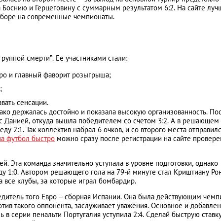
а Боснию и Герцеговину с суммарным результатом 6:2. На сайте луч
отборе на современные чемпионаты.
группой смерти”. Ее участниками стали:
ро и главный фаворит розыгрыша;
;
вать сенсации.
нако держалась достойно и показала высокую организованность. По
с Данией, откуда вышла победителем со счетом 3:2. А в решающем
у 2:1. Так коллектив набрал 6 очков, и со второго места отправилс
на футбол быстро
можно сразу после регистрации на сайте провер
й. Эта команда значительно уступала в уровне подготовки, однако
у 1:0. Автором решающего гола на 79-й минуте стал Криштиану Ро
а все клубы, за которые играл бомбардир.
дитель того Евро – сборная Испании. Она была действующим чем
отив такого оппонента, заслуживает уважения. Основное и добавле
 в серии пенальти Португалия уступила 2:4. Сделай быструю ставку