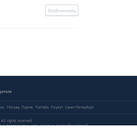
Опубликовать
дателя
лес
,
Москва
,
Париж
,
Паттайя
,
Пхукет
,
Санкт-Петербург
ll rights reserved.
о с предварительного согласия правообладателей.