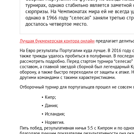
турнирах, однако стабильно является заметной
сюрпризы. На Чемпионатах мира ей не всегда у
однако в 1966 году “селесао” заняли третью стр
досталось четвертое место.
Лучшая букмекерская контора онлайн
предлагает делитьс
На Евро результаты Португалии куда лучше. В 2016 году 
также трижды удалось пробиться в полуфинал. В последни
рассмотреть подробно. Перед стартом турнира “селесао”
составом, а главной звездой сборной был легендарный 
оборону, а также быстро переходили от защиты к атаке. 
другими командами с такими характеристиками.
Отборочный турнир для португальцев прошел не совсем г
Кипр;
Дания;
Исландия;
Норвегия.
Пять побед, результативная ничья 5:5 с Кипром и по од
благодаря лучшим показателям результативности она ока