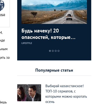
Nица
ижения
Будь начеку! 20
Съесть, 
Around t
М.
тные во
опасностей, которые
7 восхи
фотогра
анде
подстерегают нерадивого
Казахст
National
LIFESTYLE
ЕДА И РАЗВЛЕЧЕН
LIFESTYLE
льным
туриста в Казахстане
должен 
каждый
ить за
Популярные статьи
Выбирай казахстанское!
ТОП-10 сериалов, с
которыми можно коротать
осень
Лишь