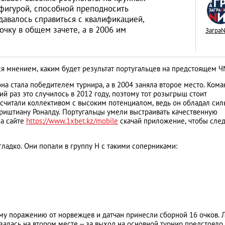
 фигурой, способной преподносить
давалось справиться с квалификацией,
очку в общем зачете, а в 2006 им
Загра
Знай наших: дост
я мнением, каким будет результат португальцев на предстоящем Ч
Казахстана, извес
она стала победителем турнира, а в 2004 заняла второе место. Ком
всем мире
LIFESTYLE
й раз это случилось в 2012 году, поэтому тот розыгрыш стоит
 считали коллективом с высоким потенциалом, ведь он обладал си
Криштиану Роналду. Португальцы умели выстраивать качественную
На сайте
https://www.1xbet.kz/mobile
скачай приложение, чтобы след
ладко. Они попали в группу Н с такими соперниками:
ному поражению от норвежцев и датчан принесли сборной 16 очков. 
залась на втором месте – за выход на основной турнир предстояло