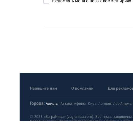
Уведомлять меня о новых комментариях
Напишите нам
О компании
Для рекламо
Города:
Алматы
,
Астана
,
Афины
,
Киев
,
Лондон
,
Лос-Андже
© 2026 «ЗаграNица» (zagranitsa.com). Все права защищены. A
Использование материалов zagranitsa.com разрешено тольк
Правила пользования порталом «ЗаграNица»