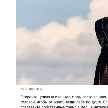
Киев
Лондон
Лос-Анджелес
Москва
Париж
Паттайя
Пхукет
Фото: frgroup.kz
Санкт-Петербург
Откройте целую вселенную моды всего за один 
головой, чтобы отыскать вещи себе по душе. С
создавайте собственные тренды, ведь в интерне