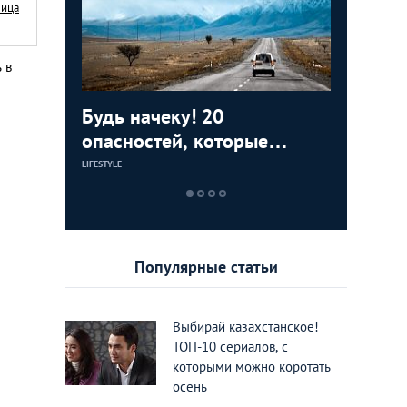
Nица
 в
ижения
Будь начеку! 20
Съесть, 
Around t
тные во
опасностей, которые
7 восхи
фотогра
подстерегают нерадивого
Казахст
National
LIFESTYLE
ЕДА И РАЗВЛЕЧЕН
LIFESTYLE
туриста в Казахстане
должен 
каждый
Популярные статьи
Выбирай казахстанское!
ТОП-10 сериалов, с
которыми можно коротать
осень