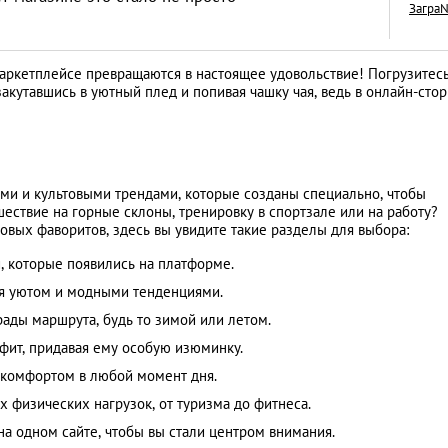
Загра
аркетплейсе превращаются в настоящее удовольствие! Погрузитесь
закутавшись в уютный плед и попивая чашку чая, ведь в онлайн-стор
Знай наших: дост
Казахстана, извес
всем мире
LIFESTYLE
ми и культовыми трендами, которые созданы специально, чтобы
ествие на горные склоны, тренировку в спортзале или на работу?
овых фаворитов, здесь вы увидите такие разделы для выбора:
, которые появились на платформе.
я уютом и модными тенденциями.
ады маршрута, будь то зимой или летом.
фит, придавая ему особую изюминку.
 комфортом в любой момент дня.
 физических нагрузок, от туризма до фитнеса.
а одном сайте, чтобы вы стали центром внимания.