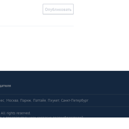
Опубликовать
дателя
лес
,
Москва
,
Париж
,
Паттайя
,
Пхукет
,
Санкт-Петербург
ll rights reserved.
о с предварительного согласия правообладателей.