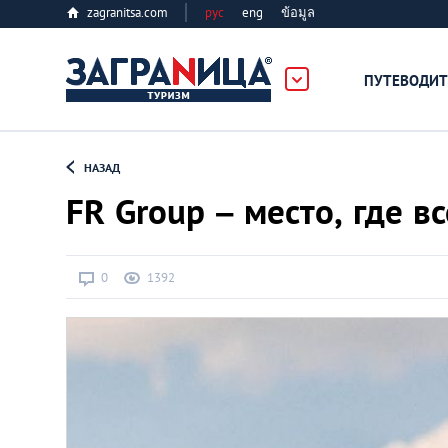
zagranitsa.com
рус
eng
ข้อมูล
ПУТЕВОДИТ
Loading...
НАЗАД
FR Group – место, где 
0
1392
Алматы
Астана
Афины