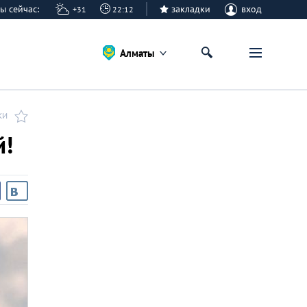
аты сейчас:
закладки
вход
+31
22:12
Алматы
КИ
й!