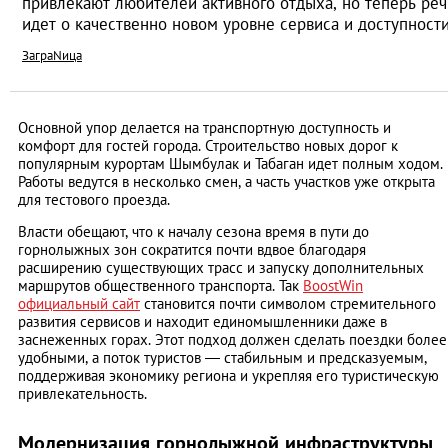
привлекают любителей активного отдыха, но теперь реч
идет о качественно новом уровне сервиса и доступности
ЗаграNица
Основной упор делается на транспортную доступность и
комфорт для гостей города. Строительство новых дорог к
популярным курортам Шымбулак и Табаган идет полным ходом.
Работы ведутся в несколько смен, а часть участков уже открыта
для тестового проезда.
Власти обещают, что к началу сезона время в пути до
горнолыжных зон сократится почти вдвое благодаря
расширению существующих трасс и запуску дополнительных
маршрутов общественного транспорта. Так
BoostWin
официальный сайт
становится почти символом стремительного
развития сервисов и находит единомышленники даже в
заснеженных горах. Этот подход должен сделать поездки более
удобными, а поток туристов — стабильным и предсказуемым,
поддерживая экономику региона и укрепляя его туристическую
привлекательность.
Модернизация горнолыжной инфраструктуры