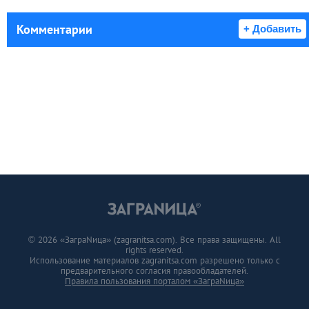
Комментарии
+ Добавить
© 2026 «ЗаграNица» (zagranitsa.com). Все права защищены. All
rights reserved.
Использование материалов zagranitsa.com разрешено только с
предварительного согласия правообладателей.
Правила пользования порталом «ЗаграNица»