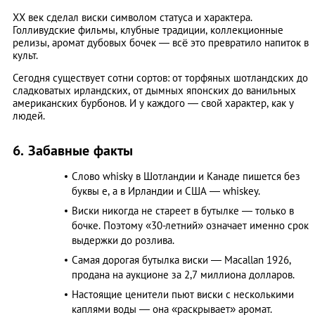
XX век сделал виски символом статуса и характера.
Голливудские фильмы, клубные традиции, коллекционные
релизы, аромат дубовых бочек — всё это превратило напиток в
культ.
Сегодня существует сотни сортов: от торфяных шотландских до
сладковатых ирландских, от дымных японских до ванильных
американских бурбонов. И у каждого — свой характер, как у
людей.
6. Забавные факты
Слово whisky в Шотландии и Канаде пишется без
буквы e, а в Ирландии и США — whiskey.
Виски никогда не стареет в бутылке — только в
бочке. Поэтому «30-летний» означает именно срок
выдержки до розлива.
Самая дорогая бутылка виски — Macallan 1926,
продана на аукционе за 2,7 миллиона долларов.
Настоящие ценители пьют виски с несколькими
каплями воды — она «раскрывает» аромат.