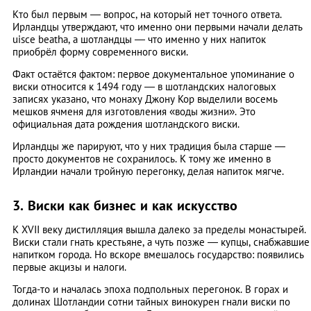
Кто был первым — вопрос, на который нет точного ответа.
Ирландцы утверждают, что именно они первыми начали делать
uisce beatha, а шотландцы — что именно у них напиток
приобрёл форму современного виски.
Факт остаётся фактом: первое документальное упоминание о
виски относится к 1494 году — в шотландских налоговых
записях указано, что монаху Джону Кор выделили восемь
мешков ячменя для изготовления «воды жизни». Это
официальная дата рождения шотландского виски.
Ирландцы же парируют, что у них традиция была старше —
просто документов не сохранилось. К тому же именно в
Ирландии начали тройную перегонку, делая напиток мягче.
3. Виски как бизнес и как искусство
К XVII веку дистилляция вышла далеко за пределы монастырей.
Виски стали гнать крестьяне, а чуть позже — купцы, снабжавшие
напитком города. Но вскоре вмешалось государство: появились
первые акцизы и налоги.
Тогда-то и началась эпоха подпольных перегонок. В горах и
долинах Шотландии сотни тайных винокурен гнали виски по