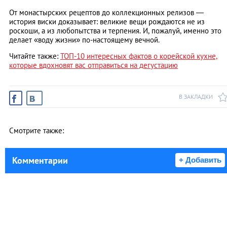
От монастырских рецептов до коллекционных релизов —
история виски доказывает: великие вещи рождаются не из
роскоши, а из любопытства и терпения. И, пожалуй, именно это
делает «воду жизни» по-настоящему вечной.
Читайте также:
ТОП-10 интересных фактов о корейской кухне,
которые вдохновят вас отправиться на дегустацию
В ЗАКЛАДКИ
Смотрите также:
Комментарии
+ Добавить