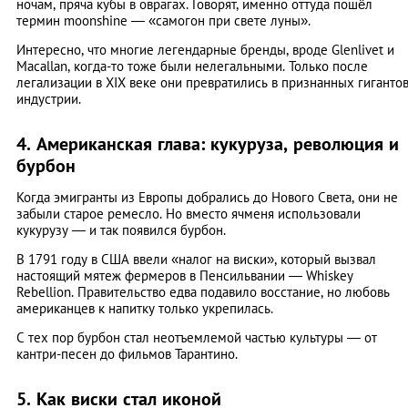
ночам, пряча кубы в оврагах. Говорят, именно оттуда пошёл
термин moonshine — «самогон при свете луны».
Интересно, что многие легендарные бренды, вроде Glenlivet и
Macallan, когда-то тоже были нелегальными. Только после
легализации в XIX веке они превратились в признанных гиганто
индустрии.
4. Американская глава: кукуруза, революция и
бурбон
Когда эмигранты из Европы добрались до Нового Света, они не
забыли старое ремесло. Но вместо ячменя использовали
кукурузу — и так появился бурбон.
В 1791 году в США ввели «налог на виски», который вызвал
настоящий мятеж фермеров в Пенсильвании — Whiskey
Rebellion. Правительство едва подавило восстание, но любовь
американцев к напитку только укрепилась.
С тех пор бурбон стал неотъемлемой частью культуры — от
кантри-песен до фильмов Тарантино.
5. Как виски стал иконой