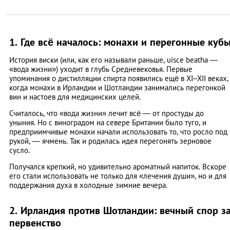
1. Где всё началось: монахи и перегонные куб
История виски (или, как его называли раньше, uisce beatha —
«вода жизни») уходит в глубь Средневековья. Первые
упоминания о дистилляции спирта появились ещё в XI–XII веках,
когда монахи в Ирландии и Шотландии занимались перегонкой
вин и настоев для медицинских целей.
Считалось, что «вода жизни» лечит всё — от простуды до
уныния. Но с виноградом на севере Британии было туго, и
предприимчивые монахи начали использовать то, что росло под
рукой, — ячмень. Так и родилась идея перегонять зерновое
сусло.
Получался крепкий, но удивительно ароматный напиток. Вскоре
его стали использовать не только для «лечения души», но и для
поддержания духа в холодные зимние вечера.
2. Ирландия против Шотландии: вечный спор з
первенство