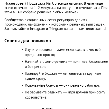
Нужен совет? Поддержка Pin Up всегда на связи. В чате чаще
всего отвечают за 1–2 минуты, а на почту — в течение часа. При
этом в FAQ собрано решение любых мелочей.
Сообщество в социальных сетях регулярно делится
промокодами, лайфхаками и историями реальных выигрышей.
Заглядывайте в Instagram и Telegram-канал — там кипит жизнь!
Советы для новичков
Изучите правила — даже если кажется, что всё
предельно просто;
Начинайте с демо-режима — понятнее, безопаснее
и без рисков;
Планируйте бюджет — не гонитесь за крупным
кушем сразу;
Используйте бонусы — они реально работают;
Не забывайте отдыхать — игра должна приносить
удовольствие.