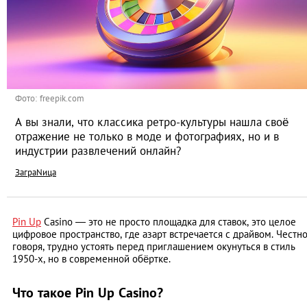
Фото: freepik.com
А вы знали, что классика ретро-культуры нашла своё
отражение не только в моде и фотографиях, но и в
индустрии развлечений онлайн?
ЗаграNица
Pin Up
Casino — это не просто площадка для ставок, это целое
цифровое пространство, где азарт встречается с драйвом. Честн
говоря, трудно устоять перед приглашением окунуться в стиль
1950-х, но в современной обёртке.
Что такое Pin Up Casino?