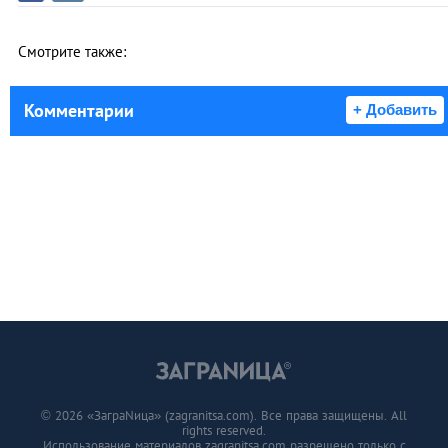
Смотрите также:
Комментарии
+ Добавить
© 2026 «ЗаграNица» (zagranitsa.com). Все права защищены. All
rights reserved.
Использование материалов zagranitsa.com разрешено только с