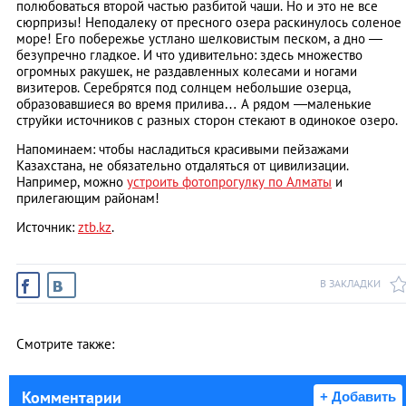
полюбоваться второй частью разбитой чаши. Но и это не все
сюрпризы! Неподалеку от пресного озера раскинулось соленое
море! Его побережье устлано шелковистым песком, а дно —
безупречно гладкое. И что удивительно: здесь множество
огромных ракушек, не раздавленных колесами и ногами
визитеров. Серебрятся под солнцем небольшие озерца,
образовавшиеся во время прилива… А рядом —маленькие
струйки источников с разных сторон стекают в одинокое озеро.
Напоминаем: чтобы насладиться красивыми пейзажами
Казахстана, не обязательно отдаляться от цивилизации.
Например, можно
устроить фотопрогулку по Алматы
и
прилегающим районам!
Источник:
ztb.kz
.
В ЗАКЛАДКИ
Смотрите также:
Комментарии
+ Добавить