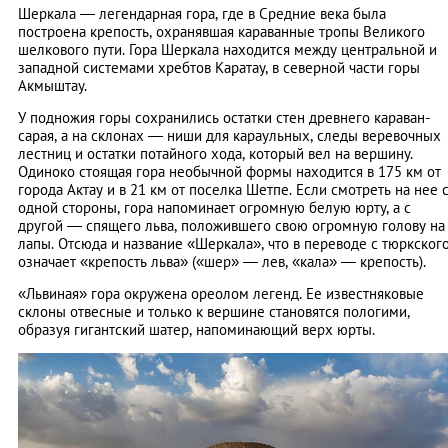
Шеркала — легендарная гора, где в Средние века была
построена крепость, охранявшая караванные тропы Великого
шелкового пути. Гора Шеркала находится между центральной и
западной системами хребтов Каратау, в северной части горы
Акмыштау.
У подножия горы сохранились остатки стен древнего караван-
сарая, а на склонах — ниши для караульных, следы веревочных
лестниц и остатки потайного хода, который вел на вершину.
Одиноко стоящая гора необычной формы находится в 175 км от
города Актау и в 21 км от поселка Шетпе. Если смотреть на нее 
одной стороны, гора напоминает огромную белую юрту, а с
другой — спящего льва, положившего свою огромную голову на
лапы. Отсюда и название «Шеркала», что в переводе с тюркског
означает «крепость льва» («шер» — лев, «кала» — крепость).
«Львиная» гора окружена ореолом легенд. Ее известняковые
склоны отвесные и только к вершине становятся пологими,
образуя гигантский шатер, напоминающий верх юрты.