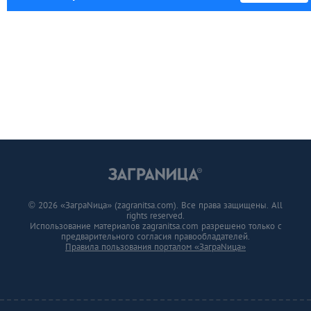
© 2026 «ЗаграNица» (zagranitsa.com). Все права защищены. All
rights reserved.
Использование материалов zagranitsa.com разрешено только с
предварительного согласия правообладателей.
Правила пользования порталом «ЗаграNица»