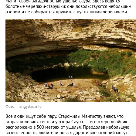
Манит своей загадочностью ущелье Саура. Здесь водятся
болотные черепахи-старушки: они довольствуются небольшим
озером и не собираются дружить с пустынными черепахами.
Фото: mangystau.info
Все люди ищут себе пару. Старожилы Мангистау знают, что
вторая половинка есть и у озера Саура — его озеро-двойник
расположено в 500 метрах от ущелья. Преодолев небольшую
возвышенность, любители новых дорог и впечатлений могут