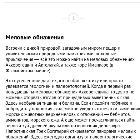
1
Меловые обнажения
Встречи с дикой природой, загадочным миром пещер и
удивительными природными памятниками, походные
приключения — всё это можно найти на меловых обнажениях
Аккерегешин и Актолагай, а также горе Иманкаре (в
Жылыойском районе).
Это путешествие для тех, кто любит экзотику или просто
увлекается геологией и палеонтологией. Когда в первый раз
попадаешь на меловые обнажения Аккерегешина, то долго не
можешь оторвать взгляд от причудливых выветренных скал.
Здесь необычная тишина и белизна. Если подойти поближе и
побродить у подножия скал, можно увидеть отпечатки вымерши
морских животных верхнемеловых отложений — бебмитов,
аммонитов, морского ежа. А еще может посчастливиться найти
черный зуб древней акулы или позвоночник динозавра.
Напротив скал Трех Богатырей открывается панорама меловых
обнажений. Здесь ежегодно организуют палеонтологические