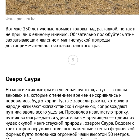
Фото: prohunt.kz
Вот уже 250 лет ученые ломают головы над разгадкой, но так и
не пришли к единому мнению. Обязательно полюбуйтесь этим
захватывающим явлением мангистауской природы —
достопримечательностью казахстанского края.
5
Озеро Саура
На многие километры иссушенная пустыня, а тут — стволы
вековых ив, которые с течением времени искривились и
перевились, будто корни. Густые заросли ракиты, которую в
народе называют «казахстанской сиренью», сопровождают
путника вдоль всего ущелья. Преодолев извилистую тропку,
путник вознаграждается удивительным зрелищем — одним из
чудес скупой мангистауской природы, озером Саура. Водоем с
трех сторон окружают отвесные каменные стены сферической
формы: будто половинка огромной чаши высотой 50 метров.