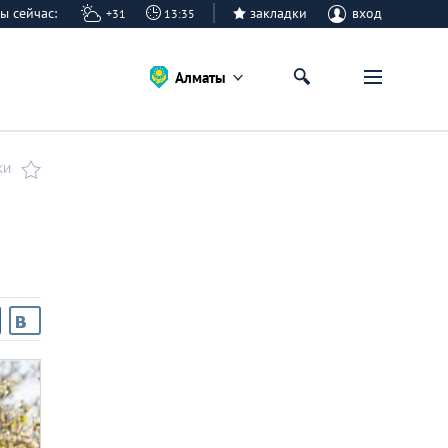
аты сейчас:
закладки
вход
+31
13:35
Алматы
КИ