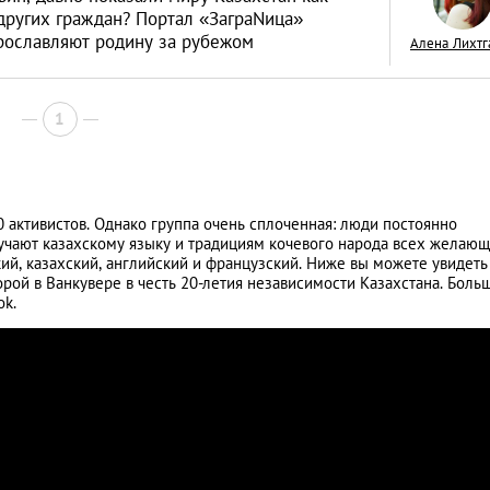
 других граждан? Портал «ЗаграNица»
прославляют родину за рубежом
Алена Лихтг
1
Знай наших: дост
Казахстана, извес
всем мире
LIFESTYLE
 активистов. Однако группа очень сплоченная: люди постоянно
учают казахскому языку и традициям кочевого народа всех желающ
ский, казахский, английский и французский. Ниже вы можете увидеть
ой в Ванкувере в честь 20-летия независимости Казахстана. Боль
ok.