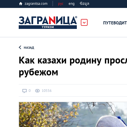
zagranitsa.com
рус
eng
ข้อมูล
ПУТЕВОДИТ
Loading...
НАЗАД
Как казахи родину прос
рубежом
Алматы
0
10556
Астана
Афины