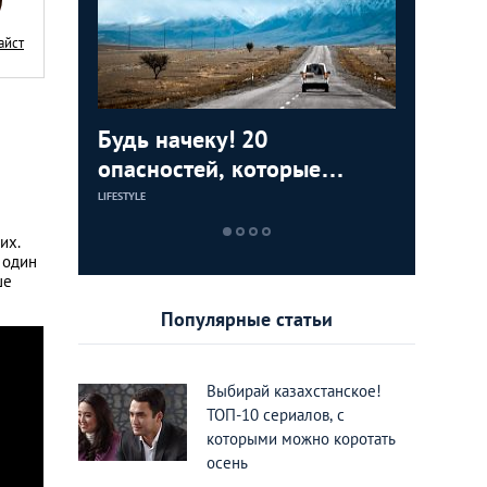
айст
ижения
Будь начеку! 20
Съесть, 
Around t
тные во
опасностей, которые
7 восхи
фотогра
подстерегают нерадивого
Казахст
National
LIFESTYLE
ЕДА И РАЗВЛЕЧЕН
LIFESTYLE
туриста в Казахстане
должен 
их.
каждый
 один
ше
Популярные статьи
Выбирай казахстанское!
ТОП-10 сериалов, с
которыми можно коротать
осень