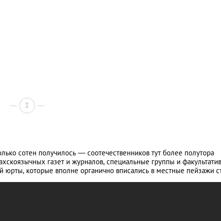
3
колько сотен получилось — соотечественников тут более полутора
ахскоязычных газет и журналов, специальные группы и факультати
й юрты, которые вполне органично вписались в местные пейзажи с