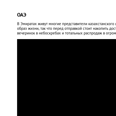
ОАЭ
В Эмиратах живут многие представители казахстанского
образ жизни, так что перед отправкой стоит накопить до
вечеринок в небоскребах и тотальных распродаж в огро