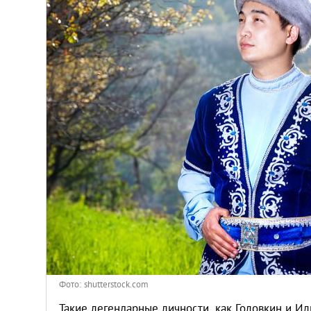
Киев
Лондон
Лос-Анджелес
Москва
Париж
Паттайя
Пхукет
Санкт-Петербург
Фото: shutterstock.com
Такие легендарные личности, как Головкин и Ил