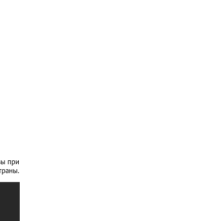
вы при
траны.