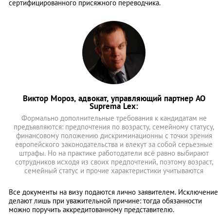
сертифицированного присяжного переводчика.
Виктор Мороз, адвокат, управляющий партнер АО
Suprema Lex:
Формально дополнительные требования к кандидатам не
предъявляются: предпочтения по возрасту, семейному статусу,
финансовому положению дискриминационны с точки зрения
европейского законодательства и влекут за собой серьезные
штрафы. Но на практике работодатели всё равно выбирают
сотрудников исходя из своих предпочтений, поэтому возраст,
семейный статус и прочие характеристики учитываются
Все документы на визу подаются лично заявителем. Исключение
делают лишь при уважительной причине: тогда обязанности
можно поручить аккредитованному представителю.