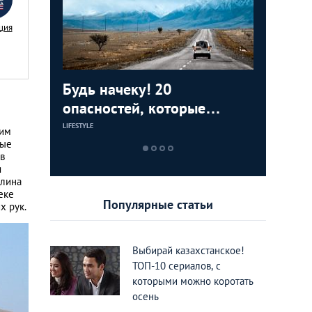
ция
ижения
Будь начеку! 20
Съесть, 
Around t
тные во
опасностей, которые
7 восхи
фотогра
подстерегают нерадивого
Казахст
National
LIFESTYLE
ЕДА И РАЗВЛЕЧЕН
LIFESTYLE
ким
туриста в Казахстане
должен 
ные
в
каждый
я
олина
еке
Популярные статьи
х рук.
Выбирай казахстанское!
ТОП-10 сериалов, с
которыми можно коротать
осень