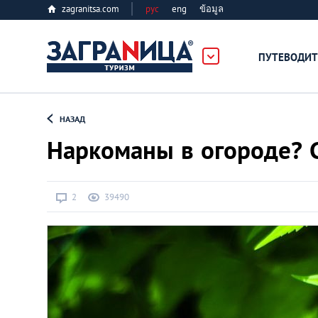
zagranitsa.com
рус
eng
ข้อมูล
ПУТЕВОДИТ
Loading...
НАЗАД
Наркоманы в огороде? 
2
39490
Алматы
Астана
Афины