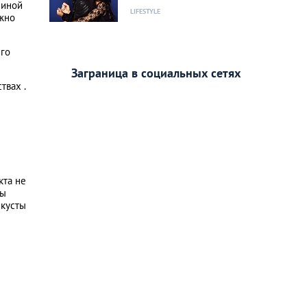
линой
LIFESTYLE
ожно
его
Заграница в социальных сетях
твах .
кта не
ды
 кусты