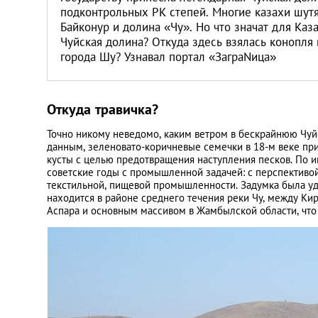
подконтрольных РК степей. Многие казахи шутят
Байконур и долина «Чу». Но что значат для Каз
Чуйская долина? Откуда здесь взялась конопля 
города Шу? Узнавал портал «ЗаграNица»
Откуда травичка?
Точно никому неведомо, каким ветром в бескрайнюю Чу
данным, зеленовато-коричневые семечки в 18-м веке при
кусты с целью предотвращения наступления песков. По 
советские годы с промышленной задачей: с перспективо
текстильной, пищевой промышленности. Задумка была уд
находится в районе среднего течения реки Чу, между Ки
Аспара и основным массивом в Жамбылской области, что