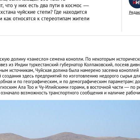
, что у них есть два пути в космос —
ахстана чуйские степи? Где находится
Редак
и как относятся к стереотипам жители
Знай наших: дост
Казахстана, извес
всем мире
LIFESTYLE
йскую долину «занесло» семена конопли. По некоторым историчес
вез из Индии туркестанский губернатор Колпаковский, посеяв див
иным источникам, Чуйская долина была намерено засеяна коноплей 
й создания здесь предприятий по изготовлению недорого сырья дл
обная и по географическим, и по демографическим параметрам: д
ргизским Ала Тоо и Чу-Илийскими горами, в восточной части — по р
 означало возможность транспортного сообщения и наличие рабочи