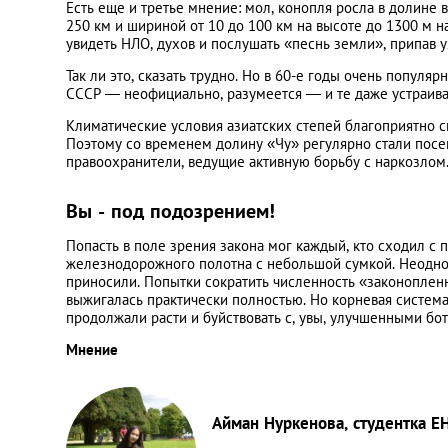
Есть еще и третье мнение: мол, конопля росла в долине 
250 км и шириной от 10 до 100 км на высоте до 1300 м 
увидеть НЛО, духов и послушать «песнь земли», припав у
Так ли это, сказать трудно. Но в 60-е годы очень популя
СССР — неофициально, разумеется — и те даже устраивал
Климатические условия азиатских степей благоприятно с
Поэтому со временем долину «Чу» регулярно стали посещ
правоохранители, ведущие активную борьбу с наркозлом
Вы - под подозрением!
Попасть в поле зрения закона мог каждый, кто сходил с п
железнодорожного полотна с небольшой сумкой. Неодно
приносили. Попытки сократить численность «законоплен
выжигалась практически полностью. Но корневая система
продолжали расти и буйствовать с, увы, улучшенными бо
Мнение
Айман Нуркенова, студентка ЕНУ