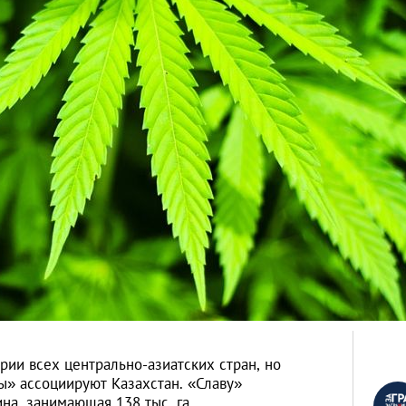
рии всех центрально-азиатских стран, но
ы» ассоциируют Казахстан. «Славу»
на, занимающая 138 тыс. га