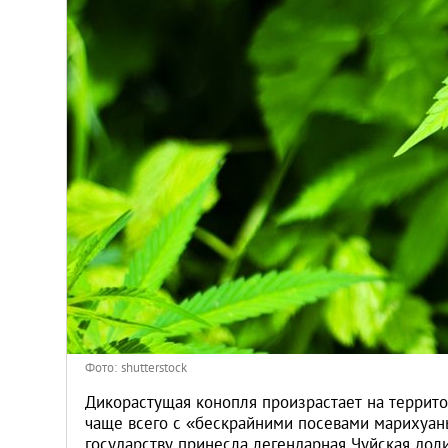
Киев
Лондон
Лос-Анджелес
Москва
Париж
Паттайя
Пхукет
Фото: shutterstock
Санкт-Петербург
Дикорастущая конопля произрастает на террито
чаще всего с «бескрайними посевами марихуан
государству принесла легендарная Чуйская доли