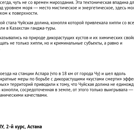
всегда, чуть не со времен мироздания. Эта тектоническая впадина д
над уровнем моря — место мистическое и энергетическое, здесь м
хом к поверхности.
рной стала Чуйская долина, конопля которой привлекала хиппи со вс
и в Казахстан ганджа-туры.
казывались на природе дикорастущих кустов и их химических свойс
ать не только хиппи, но и криминальные субъекты, а равно и
.
оезда на станции Аспара (что в 18 км от города Чу) и шел вдоль
кратные меры по борьбе с дикорастущими «кустами смерти» эффе
ных» территорий приводили к тому, что Чуйская долина не единож
 конопли, сосредоточенная в земле, от этого только выигрывала —
таническими качествами.
, 2-й курс, Астана