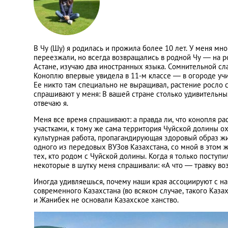
В Чу (Шу) я родилась и прожила более 10 лет. У меня мн
переезжали, но всегда возвращались в родной Чу — на ро
Астане, изучаю два иностранных языка. Сомнительной сла
Коноплю впервые увидела в 11-м классе — в огороде учи
Ее никто там специально не выращивал, растение росло с
спрашивают у меня: В вашей стране столько удивительны
отвечаю я.
Меня все время спрашивают: а правда ли, что конопля рас
участками, к тому же сама территория Чуйской долины охр
культурная работа, пропагандирующая здоровый образ жиз
одного из передовых ВУЗов Казахстана, со мной в этом 
тех, кто родом с Чуйской долины. Когда я только поступ
некоторые в шутку меня спрашивали: «А что — травку во
Иногда удивляешься, почему наши края ассоциируют с н
современного Казахстана (во всяком случае, такого Каза
и Жанибек не основали Казахское ханство.