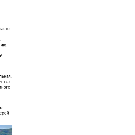
часто
.
нию.
й! —
льная,
ентка
много
ло
Керей