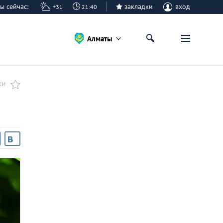
аты сейчас:
закладки
вход
+31
21:40
Алматы
КИ