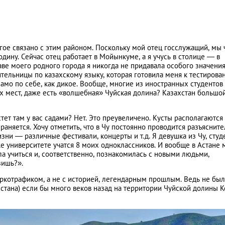
огое связано с этим районом. Поскольку мой отец госслужащий, мы 
дину. Сейчас отец работает в Мойынкуме, а я учусь в столице — в
ве моего родного города я никогда не придавала особого значения
тельницы по казахскому языку, которая готовила меня к тестирова
амо по себе, как дикое. Вообще, многие из иностранных студентов
х мест, даже есть «волшебная» Чуйская долина? Казахстан большо
тет там у вас садами? Нет. Это преувеличено. Кусты располагаются
аняется. Хочу отметить, что в Чу постоянно проводится разъясните
ни — различные фестивали, концерты и т.д. Я девушка из Чу, студ
же университете учатся 8 моих одноклассников. И вообще в Астане 
ила учиться и, соответственно, познакомилась с новыми людьми,
зишь?».
аркотрафиком, а не с историей, легендарным прошлым. Ведь не бы
хстана) если бы много веков назад на территории Чуйской долины 