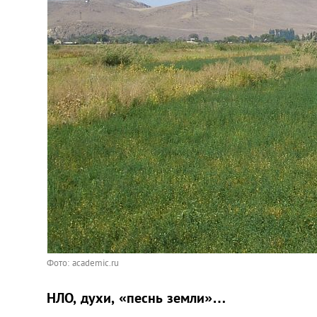
Фото: academic.ru
НЛО, духи, «песнь земли»…