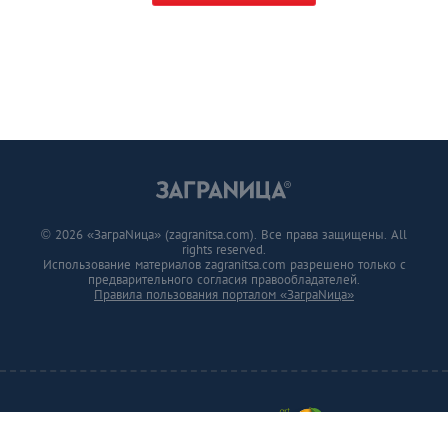
© 2026 «ЗаграNица» (zagranitsa.com). Все права защищены. All
rights reserved.
Использование материалов zagranitsa.com разрешено только с
предварительного согласия правообладателей.
Правила пользования порталом «ЗаграNица»
Developed by