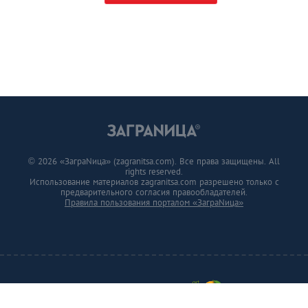
© 2026 «ЗаграNица» (zagranitsa.com). Все права защищены. All
rights reserved.
Использование материалов zagranitsa.com разрешено только с
предварительного согласия правообладателей.
Правила пользования порталом «ЗаграNица»
Developed by